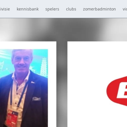
ivisie
kennisbank
spelers
clubs
zomerbadminton
vi