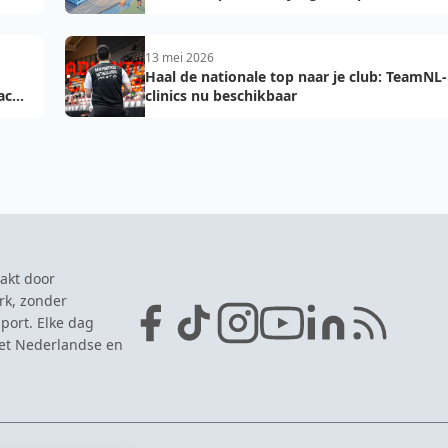
2027: voorkom fouten bij teamopgave
13 mei 2026
Haal de nationale top naar je club: TeamNL-
acht
clinics nu beschikbaar
akt door
rk, zonder
port. Elke dag
het Nederlandse en