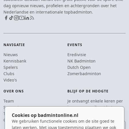
dag opnieuw nieuws, profielen en achtergronden over het
Nederlandse en internationale topbadminton.
NAVIGATIE
EVENTS
Nieuws
Eredivisie
Kennisbank
NK Badminton
Spelers
Dutch Open
Clubs
Zomerbadminton
Video's
OVER ONS
BLIJF OP DE HOOGTE
Team
Je ontvangt enkele keren per
Supporters
jaar een e-mail met het
Tip de redactie
laatste badmintonnieuws.
Cookies op badmintonline.nl
Contact
We gebruiken functionele cookies om de site goed te
E-mailadres
laten werken. Met jouw toestemming plaatsen we ook