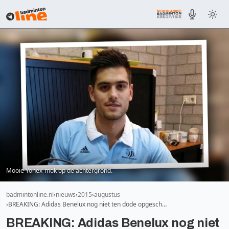
Mooie Yonex-mok op de achtergrond.
badmintonline.nl
nieuws
2015
augustus
BREAKING: Adidas Benelux nog niet ten dode opgesch…
BREAKING: Adidas Benelux nog niet