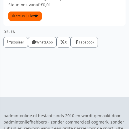
Steun ons vanaf €0,01.
Ik steun jullie!
DELEN
Kopieer
WhatsApp
X
Facebook
badmintonline.nl bestaat sinds 2010 en wordt gemaakt door
badmintonliefhebbers - zonder commercieel oogmerk, zonder
subsidies. Gewoon vanuit een grote passie voor de sport. Elke