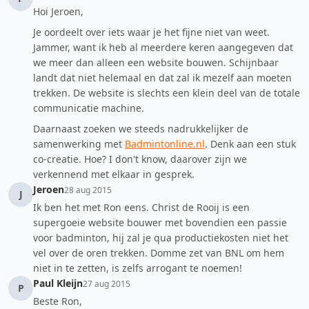
Hoi Jeroen,
Je oordeelt over iets waar je het fijne niet van weet.
Jammer, want ik heb al meerdere keren aangegeven dat
we meer dan alleen een website bouwen. Schijnbaar
landt dat niet helemaal en dat zal ik mezelf aan moeten
trekken. De website is slechts een klein deel van de totale
communicatie machine.
Daarnaast zoeken we steeds nadrukkelijker de
samenwerking met
Badmintonline.nl
. Denk aan een stuk
co-creatie. Hoe? I don't know, daarover zijn we
verkennend met elkaar in gesprek.
Jeroen
28 aug 2015
J
Ik ben het met Ron eens. Christ de Rooij is een
supergoeie website bouwer met bovendien een passie
voor badminton, hij zal je qua productiekosten niet het
vel over de oren trekken. Domme zet van BNL om hem
niet in te zetten, is zelfs arrogant te noemen!
Paul Kleijn
27 aug 2015
P
Beste Ron,