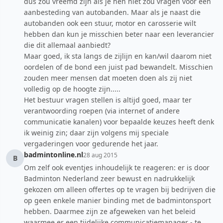
dus zou vreemd zijn als je hen niet zou vragen voor een
aanbesteding van autobanden. Maar als je naast die
autobanden ook een stuur, motor en carosserie wilt
hebben dan kun je misschien beter naar een leverancier
die dit allemaal aanbiedt?
Maar goed, ik sta langs de zijlijn en kan/wil daarom niet
oordelen of de bond een juist pad bewandelt. Misschien
zouden meer mensen dat moeten doen als zij niet
volledig op de hoogte zijn.....
Het bestuur vragen stellen is altijd goed, maar ter
verantwoording roepen (via internet of andere
communicatie kanalen) voor bepaalde keuzes heeft denk
ik weinig zin; daar zijn volgens mij speciale
vergaderingen voor gedurende het jaar.
badmintonline.nl
28 aug 2015
B
Om zelf ook eventjes inhoudelijk te reageren: er is door
Badminton Nederland zeer bewust en nadrukkelijk
gekozen om alleen offertes op te vragen bij bedrijven die
op geen enkele manier binding met de badmintonsport
hebben. Daarmee zijn ze afgeweken van het beleid
waarmee er een tijdelijke communicatiemanager - te