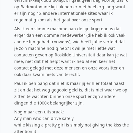
verschrikkelijk oud bollig. Er gaat geen dag voorbij dat ik
op Badmintonline kijk, ik ben er niet heel erg lang want
er zijn nog 12 andere Internationale sites waar ik
regelmatig kom als het gaat over onze sport.
Als ik een slimme machine aan de lijn krijg dan is dat
erger dan een domme medewerker (die heb ik ook vaak
aan de lijn gehad trouwens), wie heeft jullie verteld dat
je zo'n machine nodig heb? Ik wil je met liefde wat
contacten geven op Roskilde Universiteit daar kan je wat
mee, niet dat het helpt want ik heb al een keer het
contact gelegd met deze mensen en onze voorzitter en
ook daar kwam niets van terecht.
Paul ik ben bang dat niet ik maar jij er hier totaal naast
zit en dat het weg gegooid geld is, dit is niet waar we op
zitten te wachten binnen onze sport er zijn andere
dingen die 1000x belangrijker zijn.
Nog maar een uitspraak:
Any man who can drive safely
while kissing a pretty girl is simply not giving the kiss the
attention it