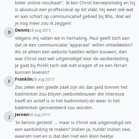
beter online resultaat!". Ik ken Christ beroepsmatig en hij
is absoluut een proffesional op dit vlak!. Hij weet ook wat
er aan schort op communicatief gebied bij BNL. Wat wil
je nog meer zou ik zeggen!
Dennis
28 aug 2015
D
Volgens mij vallen we in herhaling. Paul geeft toch aan
dat ze een communicatie "apparaat" willen ontwikkelen?
Als ze alleen een website hadden willen bouwen, dan
was Christ vast wel uitgenodigd voor de aanbesteding.
Je gaat bij Pirelli toch ook niet vragen of ze een ferrari
kunnen leveren?
Franklin
28 aug 2015
F
Zou zeker een goede zaak zijn als dat geld binnen het
badminton zou blijven (websitebouwer die interesse
heeft en actief is in het badminton) en weer in het
badminton geinvesteerd zou worden.
Jeroen
28 aug 2015
J
'In kennis gesteld' ... maar is Christ ook uitgenodigd om
een aanbieding te maken? Indien ja, hulde! Indien nee,
waarom niet en is dat dan niet een klein beetje