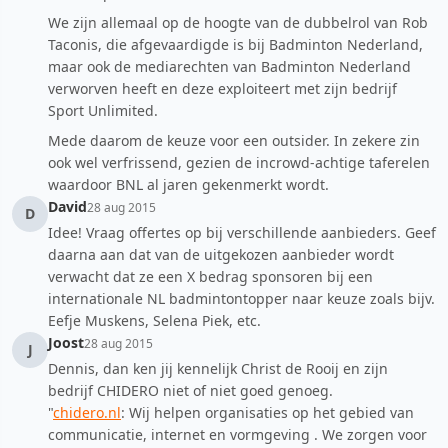
We zijn allemaal op de hoogte van de dubbelrol van Rob
Taconis, die afgevaardigde is bij Badminton Nederland,
maar ook de mediarechten van Badminton Nederland
verworven heeft en deze exploiteert met zijn bedrijf
Sport Unlimited.
Mede daarom de keuze voor een outsider. In zekere zin
ook wel verfrissend, gezien de incrowd-achtige taferelen
waardoor BNL al jaren gekenmerkt wordt.
David
28 aug 2015
D
Idee! Vraag offertes op bij verschillende aanbieders. Geef
daarna aan dat van de uitgekozen aanbieder wordt
verwacht dat ze een X bedrag sponsoren bij een
internationale NL badmintontopper naar keuze zoals bijv.
Eefje Muskens, Selena Piek, etc.
Joost
28 aug 2015
J
Dennis, dan ken jij kennelijk Christ de Rooij en zijn
bedrijf CHIDERO niet of niet goed genoeg.
"
chidero.nl
: Wij helpen organisaties op het gebied van
communicatie, internet en vormgeving . We zorgen voor