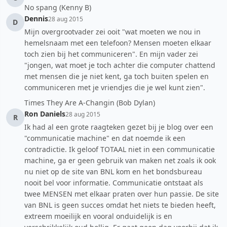
No spang (Kenny B)
Dennis
28 aug 2015
D
Mijn overgrootvader zei ooit "wat moeten we nou in
hemelsnaam met een telefoon? Mensen moeten elkaar
toch zien bij het communiceren". En mijn vader zei
"jongen, wat moet je toch achter die computer chattend
met mensen die je niet kent, ga toch buiten spelen en
communiceren met je vriendjes die je wel kunt zien".
Times They Are A-Changin (Bob Dylan)
Ron Daniels
28 aug 2015
R
Ik had al een grote raagteken gezet bij je blog over een
"communicatie machine" en dat noemde ik een
contradictie. Ik geloof TOTAAL niet in een communicatie
machine, ga er geen gebruik van maken net zoals ik ook
nu niet op de site van BNL kom en het bondsbureau
nooit bel voor informatie. Communicatie ontstaat als
twee MENSEN met elkaar praten over hun passie. De site
van BNL is geen succes omdat het niets te bieden heeft,
extreem moeilijk en vooral onduidelijk is en