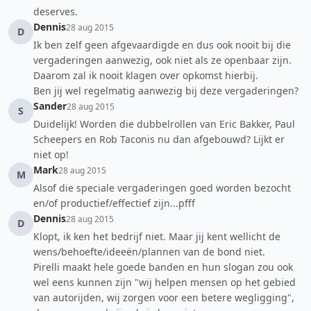
deserves.
Dennis
28 aug 2015
D
Ik ben zelf geen afgevaardigde en dus ook nooit bij die
vergaderingen aanwezig, ook niet als ze openbaar zijn.
Daarom zal ik nooit klagen over opkomst hierbij.
Ben jij wel regelmatig aanwezig bij deze vergaderingen?
Sander
28 aug 2015
S
Duidelijk! Worden die dubbelrollen van Eric Bakker, Paul
Scheepers en Rob Taconis nu dan afgebouwd? Lijkt er
niet op!
Mark
28 aug 2015
M
Alsof die speciale vergaderingen goed worden bezocht
en/of productief/effectief zijn...pfff
Dennis
28 aug 2015
D
Klopt, ik ken het bedrijf niet. Maar jij kent wellicht de
wens/behoefte/ideeën/plannen van de bond niet.
Pirelli maakt hele goede banden en hun slogan zou ook
wel eens kunnen zijn "wij helpen mensen op het gebied
van autorijden, wij zorgen voor een betere wegligging",