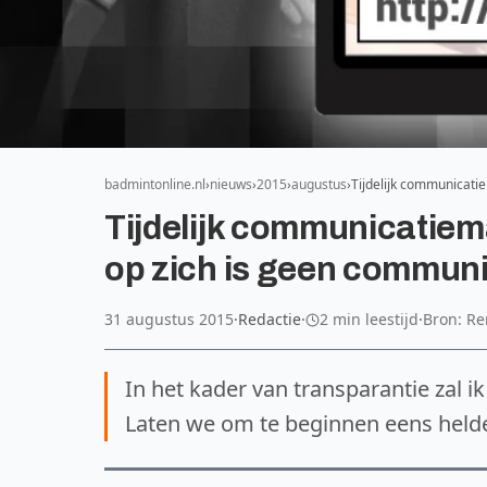
badmintonline.nl
nieuws
2015
augustus
Tijdelijk communicat
Tijdelijk communicatie
op zich is geen commun
31 augustus 2015
·
Redactie
·
2 min leestijd
·
Bron: R
In het kader van transparantie zal i
Laten we om te beginnen eens held