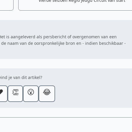
Vierde seizoen Regio Jeugd Circuit van start
. Het is aangeleverd als persbericht of overgenomen van een
at de naam van de oorspronkelijke bron en - indien beschikbaar -
ind je van dit artikel?
️
👏
😮
😂