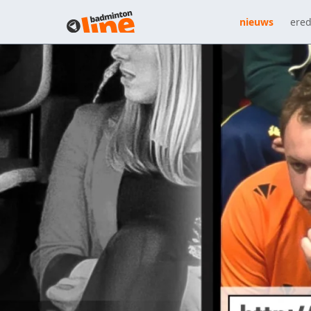
nieuws
ered