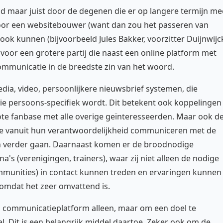
ald maar juist door de degenen die er op langere termijn me
oor een websitebouwer (want dan zou het passeren van
ook kunnen (bijvoorbeeld Jules Bakker, voorzitter Duijnwijc
r voor een grotere partij die naast een online platform met
 communicatie in de breedste zin van het woord.
edia, video, persoonlijkere nieuwsbrief systemen, die
ie persoons-specifiek wordt. Dit betekent ook koppelingen
te fanbase met alle overige geïnteresseerden. Maar ook d
de vanuit hun verantwoordelijkheid communiceren met de
en verder gaan. Daarnaast komen er de broodnodige
s (verenigingen, trainers), waar zij niet alleen de nodige
ommunities) in contact kunnen treden en ervaringen kunnen
, omdat het zeer omvattend is.
en communicatieplatform alleen, maar om een doel te
l. Dit is een belangrijk middel daartoe. Zeker ook om de