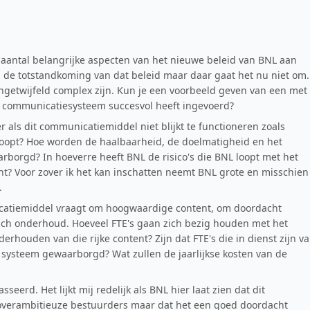
aantal belangrijke aspecten van het nieuwe beleid van BNL aan
j de totstandkoming van dat beleid maar daar gaat het nu niet om.
ngetwijfeld complex zijn. Kun je een voorbeeld geven van een met
ex communicatiesysteem succesvol heeft ingevoerd?
r als dit communicatiemiddel niet blijkt te functioneren zoals
loopt? Hoe worden de haalbaarheid, de doelmatigheid en het
borgd? In hoeverre heeft BNL de risico's die BNL loopt met het
t? Voor zover ik het kan inschatten neemt BNL grote en misschien
.
catiemiddel vraagt om hoogwaardige content, om doordacht
h onderhoud. Hoeveel FTE's gaan zich bezig houden met het
houden van die rijke content? Zijn dat FTE's die in dienst zijn v
t systeem gewaarborgd? Wat zullen de jaarlijkse kosten van de
seerd. Het lijkt mij redelijk als BNL hier laat zien dat dit
overambitieuze bestuurders maar dat het een goed doordacht