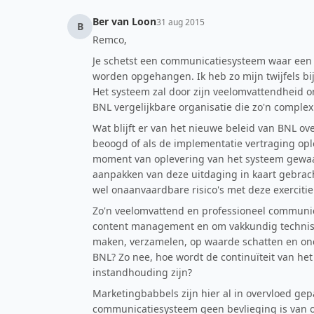
Ber van Loon
31 aug 2015
B
Remco,
Je schetst een communicatiesysteem waar een 
worden opgehangen. Ik heb zo mijn twijfels bi
Het systeem zal door zijn veelomvattendheid o
BNL vergelijkbare organisatie die zo'n compl
Wat blijft er van het nieuwe beleid van BNL ove
beoogd of als de implementatie vertraging op
moment van oplevering van het systeem gewaar
aanpakken van deze uitdaging in kaart gebrach
wel onaanvaardbare risico's met deze exercitie
Zo'n veelomvattend en professioneel communi
content management en om vakkundig technisc
maken, verzamelen, op waarde schatten en onder
BNL? Zo nee, hoe wordt de continuïteit van he
instandhouding zijn?
Marketingbabbels zijn hier al in overvloed gepas
communicatiesysteem geen bevlieging is van 