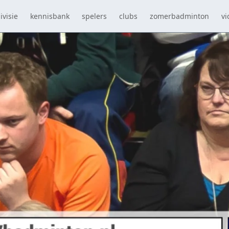
ivisie
kennisbank
spelers
clubs
zomerbadminton
vi