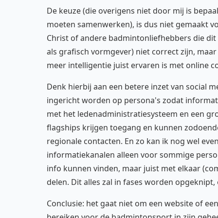
De keuze (die overigens niet door mij is bepa
moeten samenwerken), is dus niet gemaakt v
Christ of andere badmintonliefhebbers die dit 
als grafisch vormgever) niet correct zijn, maa
meer intelligentie juist ervaren is met online
Denk hierbij aan een betere inzet van social m
ingericht worden op persona's zodat informat
met het ledenadministratiesysteem en een gro
flagships krijgen toegang en kunnen zodoen
regionale contacten. En zo kan ik nog wel ev
informatiekanalen alleen voor sommige persona'
info kunnen vinden, maar juist met elkaar (c
delen. Dit alles zal in fases worden opgeknipt
Conclusie: het gaat niet om een website of e
bereiken voor de badmintonsport in zijn gehee