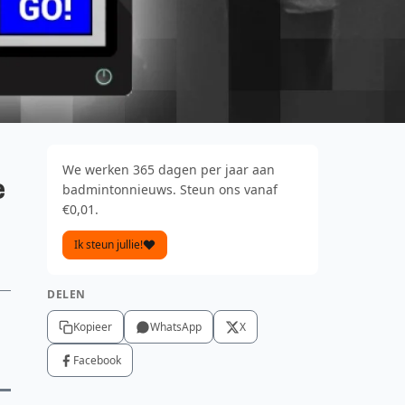
We werken 365 dagen per jaar aan
e
badmintonnieuws. Steun ons vanaf
€0,01.
Ik steun jullie!
DELEN
Kopieer
WhatsApp
X
Facebook