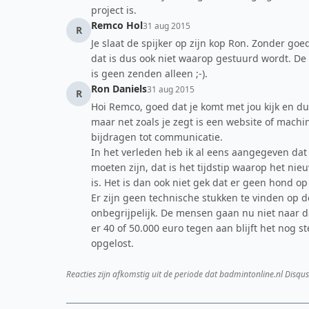
project is.
Remco Hol
31 aug 2015
R
Je slaat de spijker op zijn kop Ron. Zonder go
dat is dus ook niet waarop gestuurd wordt. De
is geen zenden alleen ;-).
Ron Daniels
31 aug 2015
R
Hoi Remco, goed dat je komt met jou kijk en dui
maar net zoals je zegt is een website of mach
bijdragen tot communicatie.
In het verleden heb ik al eens aangegeven dat
moeten zijn, dat is het tijdstip waarop het ni
is. Het is dan ook niet gek dat er geen hond op 
Er zijn geen technische stukken te vinden op de
onbegrijpelijk. De mensen gaan nu niet naar de 
er 40 of 50.000 euro tegen aan blijft het nog
opgelost.
Reacties zijn afkomstig uit de periode dat badmintonline.nl Disqus