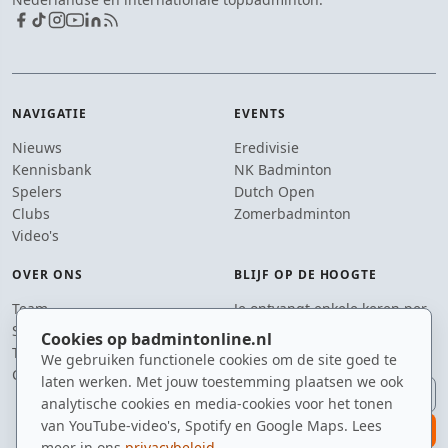
NAVIGATIE
EVENTS
Nieuws
Eredivisie
Kennisbank
NK Badminton
Spelers
Dutch Open
Clubs
Zomerbadminton
Video's
OVER ONS
BLIJF OP DE HOOGTE
Team
Je ontvangt enkele keren per
Supporters
jaar een e-mail met het
Cookies op badmintonline.nl
Tip de redactie
laatste badmintonnieuws.
We gebruiken functionele cookies om de site goed te
Contact
laten werken. Met jouw toestemming plaatsen we ook
E-mailadres
analytische cookies en media-cookies voor het tonen
van YouTube-video's, Spotify en Google Maps. Lees
aanmelden
meer in ons
privacybeleid
.