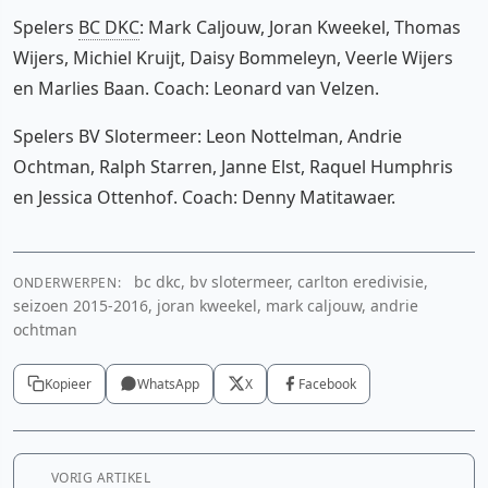
Spelers
BC DKC
: Mark Caljouw, Joran Kweekel, Thomas
Wijers, Michiel Kruijt, Daisy Bommeleyn, Veerle Wijers
en Marlies Baan. Coach: Leonard van Velzen.
Spelers BV Slotermeer: Leon Nottelman, Andrie
Ochtman, Ralph Starren, Janne Elst, Raquel Humphris
en Jessica Ottenhof. Coach: Denny Matitawaer.
bc dkc, bv slotermeer, carlton eredivisie,
ONDERWERPEN:
seizoen 2015-2016, joran kweekel, mark caljouw, andrie
ochtman
Kopieer
WhatsApp
X
Facebook
VORIG ARTIKEL