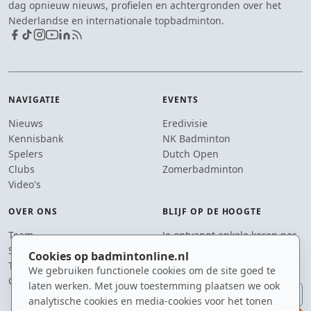
dag opnieuw nieuws, profielen en achtergronden over het
Nederlandse en internationale topbadminton.
NAVIGATIE
EVENTS
Nieuws
Eredivisie
Kennisbank
NK Badminton
Spelers
Dutch Open
Clubs
Zomerbadminton
Video's
OVER ONS
BLIJF OP DE HOOGTE
Team
Je ontvangt enkele keren per
Supporters
jaar een e-mail met het
Cookies op badmintonline.nl
Tip de redactie
laatste badmintonnieuws.
We gebruiken functionele cookies om de site goed te
Contact
laten werken. Met jouw toestemming plaatsen we ook
E-mailadres
analytische cookies en media-cookies voor het tonen