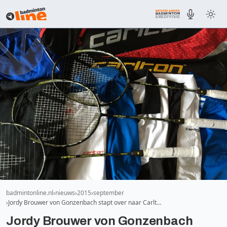
badmintonline.nl
nieuws
2015
september
Jordy Brouwer von Gonzenbach stapt over naar Carlt…
Jordy Brouwer von Gonzenbach