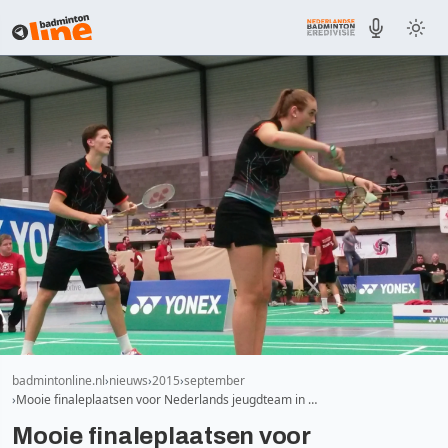
badmintonline.nl
nieuws
2015
september
Mooie finaleplaatsen voor Nederlands jeugdteam in …
Mooie finaleplaatsen voor