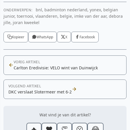
bnl, badminton nederland, yonex, belgian
ONDERWERPEN:
junior, toernooi, vlaanderen, belgie, imke van der aar, debora
jille, joran kweekel
Kopieer
WhatsApp
X
Facebook
VORIG ARTIKEL
Carlton Eredivisie: VELO wint van Duinwijck
VOLGEND ARTIKEL
DKC verslaat Slotermeer met 6-2
Wat vind je van dit artikel?
🔥
❤️
👏
😮
😂