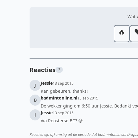
Wat v
🔥
❤
Reacties
3
Jessie
13 sep 2015
J
Kan gebeuren, thanks!
badmintonline.nl
13 sep 2015
B
De wekker ging om 6:50 uur Jessie. Bedankt voor
Jessie
13 sep 2015
J
Via Roosterse BC? 😒
Reacties zijn afkomstig uit de periode dat badmintonline.nl Disqus