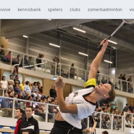
ivisie
kennisbank
spelers
clubs
zomerbadminton
vi