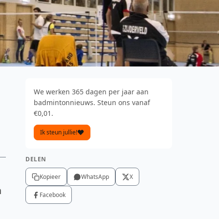
We werken 365 dagen per jaar aan
badmintonnieuws. Steun ons vanaf
€0,01.
Ik steun jullie!
DELEN
Kopieer
WhatsApp
X
n
Facebook