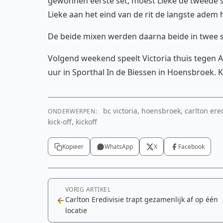
gewonnen eerste set, moest Lieke de tweede se
Lieke aan het eind van de rit de langste adem h
De beide mixen werden daarna beide in twee s
Volgend weekend speelt Victoria thuis tegen 
uur in Sporthal In de Biessen in Hoensbroek. K
bc victoria, hoensbroek, carlton er
ONDERWERPEN:
kick-off, kickoff
Kopieer
WhatsApp
X
Facebook
VORIG ARTIKEL
Carlton Eredivisie trapt gezamenlijk af op één
locatie