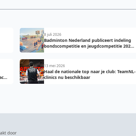
8 juli 2026
Badminton Nederland publiceert indeling
bondscompetitie en jeugdcompetitie 2026-
2027: voorkom fouten bij teamopgave
13 mei 2026
Haal de nationale top naar je club: TeamNL-
acht
clinics nu beschikbaar
akt door