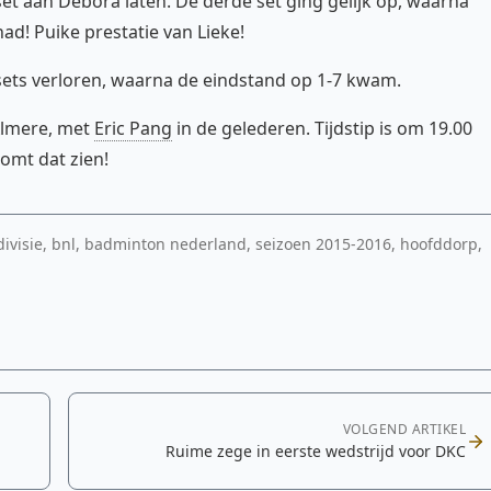
t aan Debora laten. De derde set ging gelijk op, waarna
ad! Puike prestatie van Lieke!
ets verloren, waarna de eindstand op 1-7 kwam.
Almere, met
Eric Pang
in de gelederen. Tijdstip is om 19.00
omt dat zien!
edivisie, bnl, badminton nederland, seizoen 2015-2016, hoofddorp,
VOLGEND ARTIKEL
Ruime zege in eerste wedstrijd voor DKC