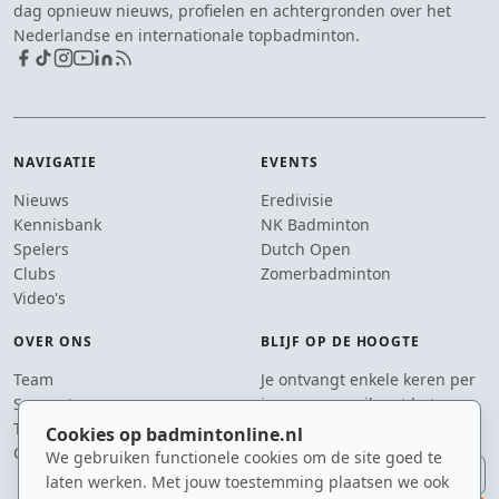
dag opnieuw nieuws, profielen en achtergronden over het
Nederlandse en internationale topbadminton.
NAVIGATIE
EVENTS
Nieuws
Eredivisie
Kennisbank
NK Badminton
Spelers
Dutch Open
Clubs
Zomerbadminton
Video's
OVER ONS
BLIJF OP DE HOOGTE
Team
Je ontvangt enkele keren per
Supporters
jaar een e-mail met het
Tip de redactie
laatste badmintonnieuws.
Cookies op badmintonline.nl
Contact
We gebruiken functionele cookies om de site goed te
E-mailadres
laten werken. Met jouw toestemming plaatsen we ook