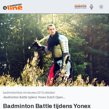
badmintonline.nl
nieuws
2015
oktober
Badminton Battle tijdens Yonex Dutch Open…
Badminton Battle tijdens Yonex