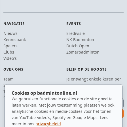
NAVIGATIE
EVENTS
Nieuws
Eredivisie
Kennisbank
NK Badminton
Spelers
Dutch Open
Clubs
Zomerbadminton
Video's
OVER ONS
BLIJF OP DE HOOGTE
Team
Je ontvangt enkele keren per
Supporters
jaar een e-mail met het
Tip de redactie
laatste badmintonnieuws.
Cookies op badmintonline.nl
Contact
We gebruiken functionele cookies om de site goed te
E-mailadres
laten werken. Met jouw toestemming plaatsen we ook
analytische cookies en media-cookies voor het tonen
aanmelden
van YouTube-video's, Spotify en Google Maps. Lees
meer in ons
privacybeleid
.