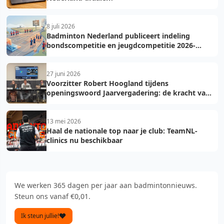
8 juli 2026
Badminton Nederland publiceert indeling
bondscompetitie en jeugdcompetitie 2026-
2027: voorkom fouten bij teamopgave
27 juni 2026
Voorzitter Robert Hoogland tijdens
openingswoord Jaarvergadering: de kracht van
vooruit
13 mei 2026
Haal de nationale top naar je club: TeamNL-
clinics nu beschikbaar
We werken 365 dagen per jaar aan badmintonnieuws.
Steun ons vanaf €0,01.
Ik steun jullie!