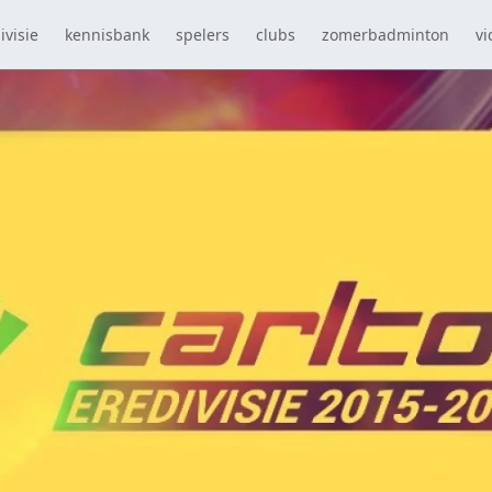
ivisie
kennisbank
spelers
clubs
zomerbadminton
vi