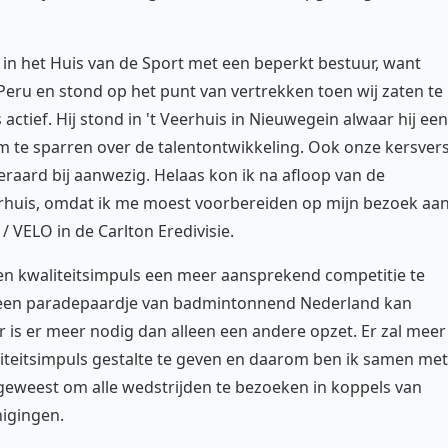
in het Huis van de Sport met een beperkt bestuur, want
Peru en stond op het punt van vertrekken toen wij zaten te
ctief. Hij stond in 't Veerhuis in Nieuwegein alwaar hij een
om te sparren over de talentontwikkeling. Ook onze kersver
eraard bij aanwezig. Helaas kon ik na afloop van de
eerhuis, omdat ik me moest voorbereiden op mijn bezoek aa
/ VELO in de Carlton Eredivisie.
een kwaliteitsimpuls een meer aansprekend competitie te
 een paradepaardje van badmintonnend Nederland kan
r is er meer nodig dan alleen een andere opzet. Er zal meer
eitsimpuls gestalte te geven en daarom ben ik samen met
geweest om alle wedstrijden te bezoeken in koppels van
igingen.