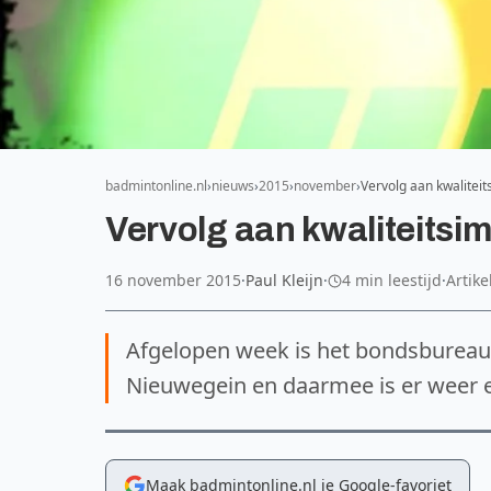
badmintonline.nl
nieuws
2015
november
Vervolg aan kwaliteit
Vervolg aan kwaliteitsim
16 november 2015
·
Paul Kleijn
·
4 min leestijd
·
Artike
Afgelopen week is het bondsbureau 
Nieuwegein en daarmee is er weer e
Maak badmintonline.nl je Google-favoriet