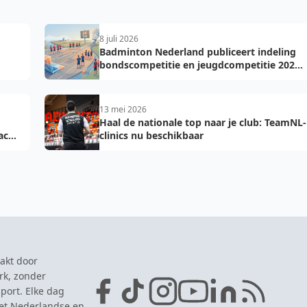
8 juli 2026
Badminton Nederland publiceert indeling
bondscompetitie en jeugdcompetitie 2026-
2027: voorkom fouten bij teamopgave
13 mei 2026
Haal de nationale top naar je club: TeamNL-
acht
clinics nu beschikbaar
akt door
rk, zonder
port. Elke dag
het Nederlandse en