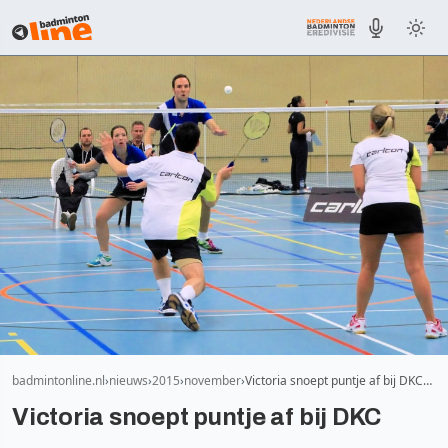
badmintonline.nl
nieuws
2015
november
Victoria snoept puntje af bij DKC…
Victoria snoept puntje af bij DKC