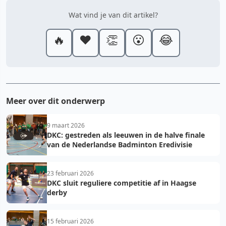
Wat vind je van dit artikel?
🔥
❤️
👏
😮
😂
Meer over dit onderwerp
9 maart 2026
DKC: gestreden als leeuwen in de halve finale
van de Nederlandse Badminton Eredivisie
23 februari 2026
DKC sluit reguliere competitie af in Haagse
derby
15 februari 2026