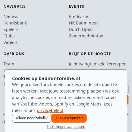
NAVIGATIE
EVENTS
Nieuws
Eredivisie
Kennisbank
NK Badminton
Spelers
Dutch Open
Clubs
Zomerbadminton
Video's
OVER ONS
BLIJF OP DE HOOGTE
Team
Je ontvangt enkele keren per
Supporters
jaar een e-mail met het
Tip de redactie
laatste badmintonnieuws.
Cookies op badmintonline.nl
Contact
We gebruiken functionele cookies om de site goed te
E-mailadres
laten werken. Met jouw toestemming plaatsen we ook
analytische cookies en media-cookies voor het tonen
aanmelden
van YouTube-video's, Spotify en Google Maps. Lees
meer in ons
privacybeleid
.
Alleen noodzakelijk
Alles accepteren
© 2010–2026 badmintonline.nl · geobsedeerd door de perfecte service (net
Instellingen aanpassen
niet te hoog)
nieuws
spelers
ranglijst
zomer
menu