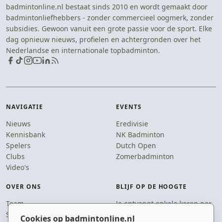
badmintonline.nl bestaat sinds 2010 en wordt gemaakt door
badmintonliefhebbers - zonder commercieel oogmerk, zonder
subsidies. Gewoon vanuit een grote passie voor de sport. Elke
dag opnieuw nieuws, profielen en achtergronden over het
Nederlandse en internationale topbadminton.
NAVIGATIE
EVENTS
Nieuws
Eredivisie
Kennisbank
NK Badminton
Spelers
Dutch Open
Clubs
Zomerbadminton
Video's
OVER ONS
BLIJF OP DE HOOGTE
Team
Je ontvangt enkele keren per
Supporters
jaar een e-mail met het
Cookies op badmintonline.nl