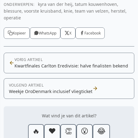
kyra van der heij, tatum kouwenhoven,
ONDERWERPEN:
YouTube video
blessure, voorste kruisband, knie, team van velzen, herstel,
operatie
Cookie-instellingen aanpassen
Kopieer
WhatsApp
X
Facebook
VORIG ARTIKEL
Kwartfinales Carlton Eredivisie: halve finalisten bekend
VOLGEND ARTIKEL
Weekje OroDenmark inclusief vliegticket
Wat vind je van dit artikel?
🔥
❤️
👏
😮
😂