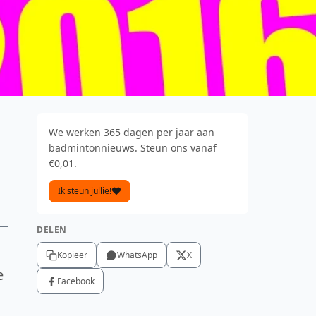
We werken 365 dagen per jaar aan
badmintonnieuws. Steun ons vanaf
€0,01.
Ik steun jullie!
DELEN
Kopieer
WhatsApp
X
e
Facebook