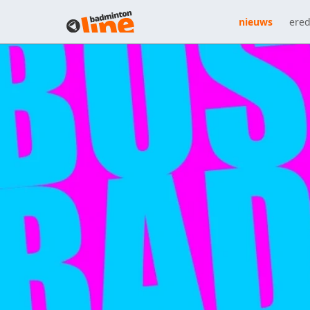
nieuws
ered