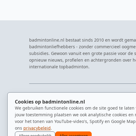
badmintonline.nl bestaat sinds 2010 en wordt gema
badmintonliefhebbers - zonder commercieel oogme
subsidies. Gewoon vanuit een grote passie voor de s
opnieuw nieuws, profielen en achtergronden over 
internationale topbadminton.
NAVIGATIE
EVENTS
Cookies op badmintonline.nl
Nieuws
Eredivisie
We gebruiken functionele cookies om de site goed te laten
Kennisbank
NK Badmin
jouw toestemming plaatsen we ook analytische cookies en 
Spelers
Dutch Ope
voor het tonen van YouTube-video's, Spotify en Google Map
Clubs
Zomerbadm
ons
privacybeleid
.
Video's
Alleen noodzakelijk
Alles accepteren