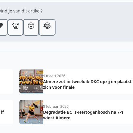
ind je van dit artikel?
️
👏
😮
😂
9 maart 2026
Almere zet in tweeluik DKC opzij en plaatst
zich voor finale
8 februari 2026
ff
Degradatie BC 's-Hertogenbosch na 7-1
winst Almere