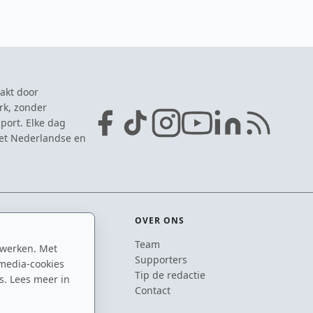
akt door
rk, zonder
port. Elke dag
het Nederlandse en
OVER ONS
Team
 werken. Met
ton
Supporters
media-cookies
n
Tip de redactie
s. Lees meer in
inton
Contact