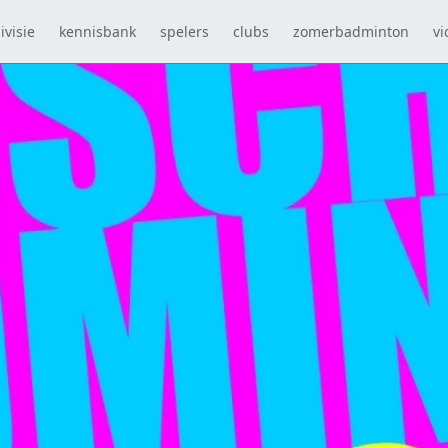
ivisie
kennisbank
spelers
clubs
zomerbadminton
vi