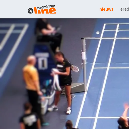
nieuws
ered