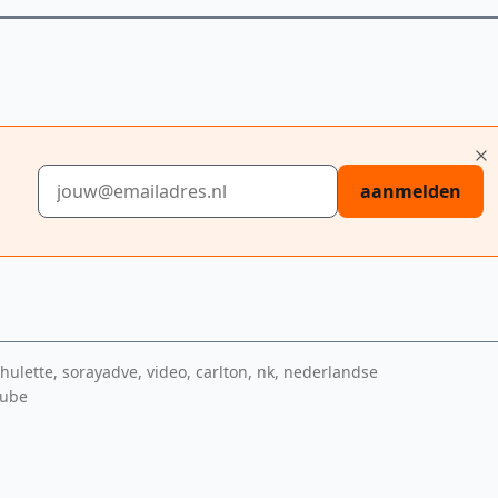
E-mailadres
aanmelden
hulette, sorayadve, video, carlton, nk, nederlandse
tube
edia-