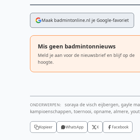
Maak badmintonline.nl je Google-favoriet
Mis geen badmintonnieuws
Meld je aan voor de nieuwsbrief en blijf op de
hoogte.
soraya de visch eijbergen, gayle ma
ONDERWERPEN:
kampioenschappen, toernooi, opname, almere, you
YouTube video
Om deze video te tonen is toestemming voor m
Kopieer
WhatsApp
X
Facebook
cookies nodig.