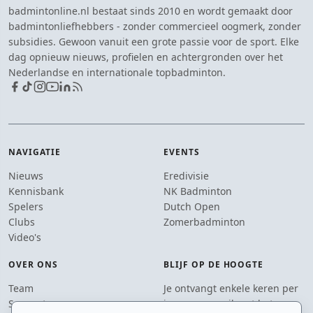
badmintonline.nl bestaat sinds 2010 en wordt gemaakt door
badmintonliefhebbers - zonder commercieel oogmerk, zonder
subsidies. Gewoon vanuit een grote passie voor de sport. Elke
dag opnieuw nieuws, profielen en achtergronden over het
Nederlandse en internationale topbadminton.
NAVIGATIE
EVENTS
Nieuws
Eredivisie
Kennisbank
NK Badminton
Spelers
Dutch Open
Clubs
Zomerbadminton
Video's
OVER ONS
BLIJF OP DE HOOGTE
Team
Je ontvangt enkele keren per
Supporters
jaar een e-mail met het