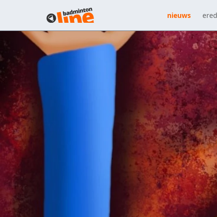
nieuws
ered