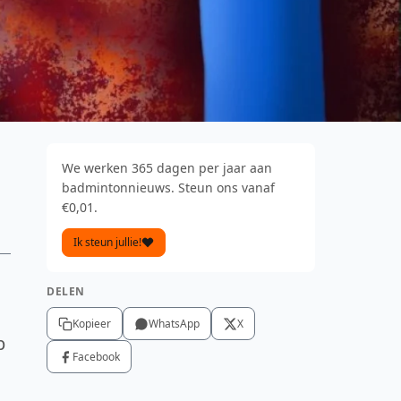
We werken 365 dagen per jaar aan
badmintonnieuws. Steun ons vanaf
€0,01.
Ik steun jullie!
DELEN
Kopieer
WhatsApp
X
p
Facebook