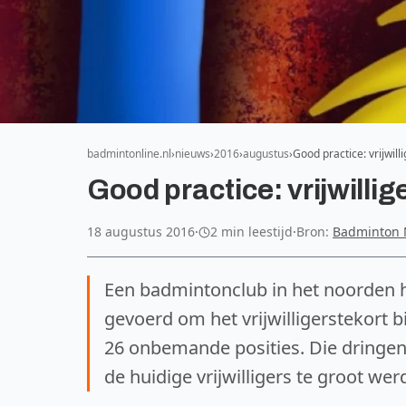
badmintonline.nl
nieuws
2016
augustus
Good practice: vrijwilli
Good practice: vrijwillige
18 augustus 2016
·
2 min leestijd
·
Bron:
Badminton 
Een badmintonclub in het noorden h
gevoerd om het vrijwilligerstekort bij
26 onbemande posities. Die dringe
de huidige vrijwilligers te groot wer