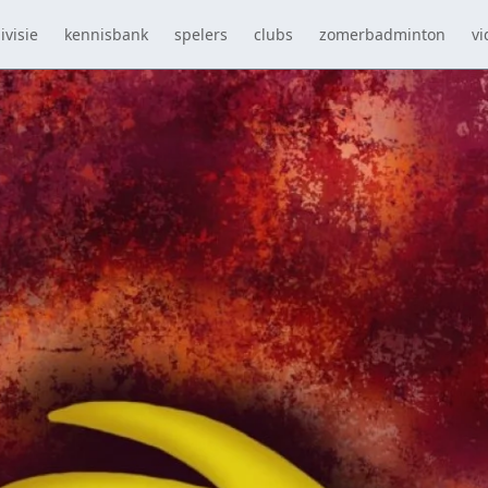
ivisie
kennisbank
spelers
clubs
zomerbadminton
vi