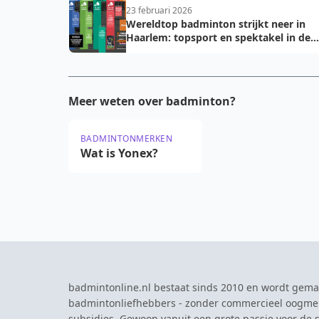
23 februari 2026
Wereldtop badminton strijkt neer in
Haarlem: topsport en spektakel in de
DEGIRO-hal
Meer weten over badminton?
BADMINTONMERKEN
Wat is Yonex?
badmintonline.nl bestaat sinds 2010 en wordt gema
badmintonliefhebbers - zonder commercieel oogme
subsidies. Gewoon vanuit een grote passie voor de s