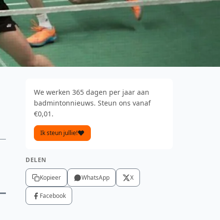
We werken 365 dagen per jaar aan
badmintonnieuws. Steun ons vanaf
€0,01.
Ik steun jullie!
DELEN
.
Kopieer
WhatsApp
X
Facebook