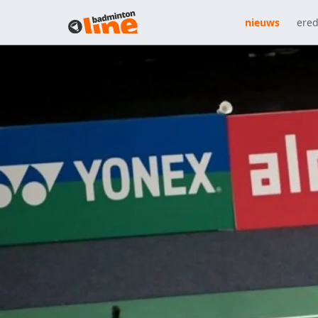
nieuws
ered