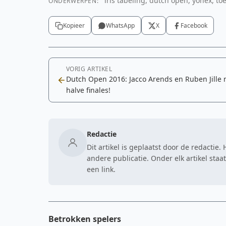
iris tabeling, dutch open, yonex, toe
ONDERWERPEN:
Kopieer
WhatsApp
X
Facebook
VORIG ARTIKEL
Dutch Open 2016: Jacco Arends en Ruben Jille 
halve finales!
Redactie
Dit artikel is geplaatst door de redactie
andere publicatie. Onder elk artikel sta
een link.
Betrokken spelers