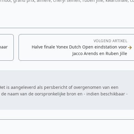
rnooi, grand prix, almere, cheryl seinen, ruben jille, kwartfinale, c
VOLGEND ARTIKEL
naar
Halve finale Yonex Dutch Open eindstation voor
Jacco Arends en Ruben Jille
. Het is aangeleverd als persbericht of overgenomen van een
at de naam van de oorspronkelijke bron en - indien beschikbaar -