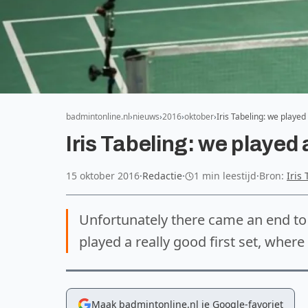
badmintonline.nl
nieuws
2016
oktober
Iris Tabeling: we play
Iris Tabeling: we playe
15 oktober 2016
·
Redactie
·
1 min leestijd
·
Bron:
Iris
Unfortunately there came an end to
played a really good first set, where
Maak badmintonline.nl je Google-favoriet