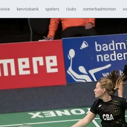
ivisie
kennisbank
spelers
clubs
zomerbadminton
vi