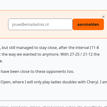
E-mailadres
aanmelden
but still managed to stay close, after the interval (11-8
ut the way we wanted to anymore. With 27-25 / 21-12 the
e.
 have been close to these opponents too.
pen, where I will only play ladies doubles with Cheryl. I a