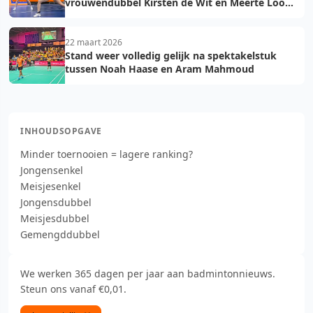
vrouwendubbel Kirsten de Wit en Meerte Loos
in top 75
22 maart 2026
Stand weer volledig gelijk na spektakelstuk
tussen Noah Haase en Aram Mahmoud
INHOUDSOPGAVE
Minder toernooien = lagere ranking?
Jongensenkel
Meisjesenkel
Jongensdubbel
Meisjesdubbel
Gemengddubbel
We werken 365 dagen per jaar aan badmintonnieuws.
Steun ons vanaf €0,01.