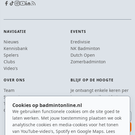
NAVIGATIE
EVENTS
Nieuws
Eredivisie
Kennisbank
NK Badminton
Spelers
Dutch Open
Clubs
Zomerbadminton
Video's
OVER ONS
BLIJF OP DE HOOGTE
Team
Je ontvangt enkele keren per
Supporters
jaar een e-mail met het
Tip de redactie
laatste badmintonnieuws.
Cookies op badmintonline.nl
Contact
We gebruiken functionele cookies om de site goed te
E-mailadres
laten werken. Met jouw toestemming plaatsen we ook
analytische cookies en media-cookies voor het tonen
aanmelden
van YouTube-video's, Spotify en Google Maps. Lees