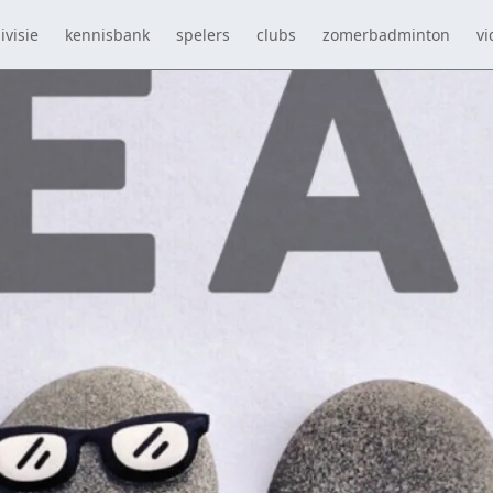
ivisie
kennisbank
spelers
clubs
zomerbadminton
vi