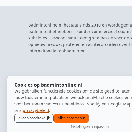
badmintonline.nl bestaat sinds 2010 en wordt gema
badmintonliefhebbers - zonder commercieel oogme
subsidies. Gewoon vanuit een grote passie voor de s
opnieuw nieuws, profielen en achtergronden over 
internationale topbadminton.
NAVIGATIE
EVENTS
Cookies op badmintonline.nl
Nieuws
Eredivisie
We gebruiken functionele cookies om de site goed te laten
Kennisbank
NK Badmin
jouw toestemming plaatsen we ook analytische cookies en 
Spelers
Dutch Ope
voor het tonen van YouTube-video's, Spotify en Google Map
Clubs
Zomerbadm
ons
privacybeleid
.
Video's
Alleen noodzakelijk
Alles accepteren
Instellingen aanpassen