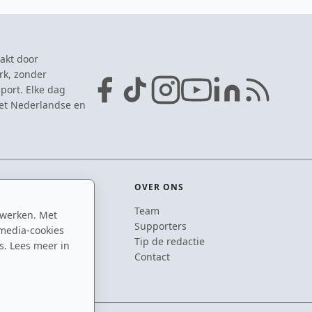
akt door
rk, zonder
port. Elke dag
het Nederlandse en
OVER ONS
Team
 werken. Met
ton
Supporters
media-cookies
n
Tip de redactie
s. Lees meer in
inton
Contact