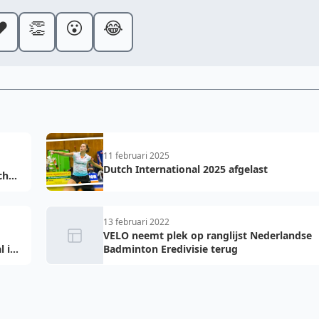
️
👏
😮
😂
11 februari 2025
Dutch International 2025 afgelast
ch
13 februari 2022
VELO neemt plek op ranglijst Nederlandse
l in
Badminton Eredivisie terug