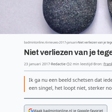
badmintonline.nl
nieuws
2017
januari
Niet verliezen van je te
Niet verliezen van je te
23 januari 2017
·
Redactie
·
2 min leestijd
·
Bron:
Frank
Ik ga nu een beeld schetsen dat iede
een singel, het loopt niet, sterker no
Maak badmintonline.nl je Google-favoriet