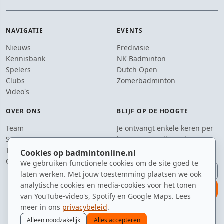
NAVIGATIE
EVENTS
Nieuws
Eredivisie
Kennisbank
NK Badminton
Spelers
Dutch Open
Clubs
Zomerbadminton
Video's
OVER ONS
BLIJF OP DE HOOGTE
Team
Je ontvangt enkele keren per
Supporters
jaar een e-mail met het
Tip de redactie
laatste badmintonnieuws.
Cookies op badmintonline.nl
Contact
We gebruiken functionele cookies om de site goed te
E-mailadres
laten werken. Met jouw toestemming plaatsen we ook
analytische cookies en media-cookies voor het tonen
aanmelden
van YouTube-video's, Spotify en Google Maps. Lees
meer in ons
privacybeleid
.
Alleen noodzakelijk
Alles accepteren