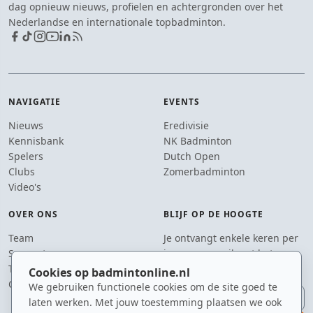
dag opnieuw nieuws, profielen en achtergronden over het
Nederlandse en internationale topbadminton.
NAVIGATIE
EVENTS
Nieuws
Eredivisie
Kennisbank
NK Badminton
Spelers
Dutch Open
Clubs
Zomerbadminton
Video's
OVER ONS
BLIJF OP DE HOOGTE
Team
Je ontvangt enkele keren per
Supporters
jaar een e-mail met het
Tip de redactie
laatste badmintonnieuws.
Cookies op badmintonline.nl
Contact
We gebruiken functionele cookies om de site goed te
E-mailadres
laten werken. Met jouw toestemming plaatsen we ook