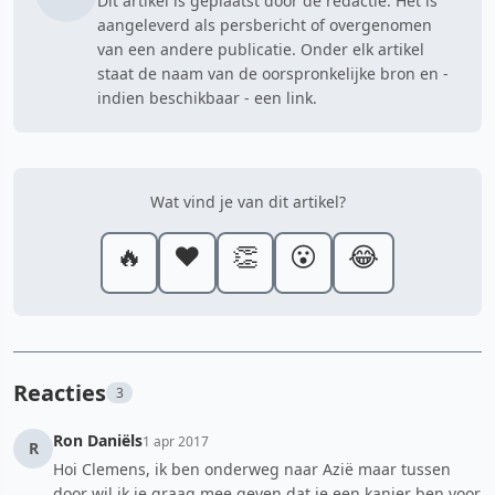
Dit artikel is geplaatst door de redactie. Het is
aangeleverd als persbericht of overgenomen
van een andere publicatie. Onder elk artikel
staat de naam van de oorspronkelijke bron en -
indien beschikbaar - een link.
Wat vind je van dit artikel?
🔥
❤️
👏
😮
😂
Reacties
3
Ron Daniëls
1 apr 2017
R
Hoi Clemens, ik ben onderweg naar Azië maar tussen
door wil ik je graag mee geven dat je een kanjer ben voor