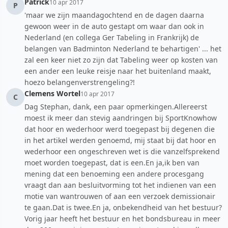
Patrick
10 apr 2017
P
'maar we zijn maandagochtend en de dagen daarna
gewoon weer in de auto gestapt om waar dan ook in
Nederland (en collega Ger Tabeling in Frankrijk) de
belangen van Badminton Nederland te behartigen' ... het
zal een keer niet zo zijn dat Tabeling weer op kosten van
een ander een leuke reisje naar het buitenland maakt,
hoezo belangenverstrengeling?!
Clemens Wortel
10 apr 2017
C
Dag Stephan, dank, een paar opmerkingen.Allereerst
moest ik meer dan stevig aandringen bij SportKnowhow
dat hoor en wederhoor werd toegepast bij degenen die
in het artikel werden genoemd, mij staat bij dat hoor en
wederhoor een ongeschreven wet is die vanzelfsprekend
moet worden toegepast, dat is een.En ja,ik ben van
mening dat een benoeming een andere procesgang
vraagt dan aan besluitvorming tot het indienen van een
motie van wantrouwen of aan een verzoek demissionair
te gaan.Dat is twee.En ja, onbekendheid van het bestuur?
Vorig jaar heeft het bestuur en het bondsbureau in meer