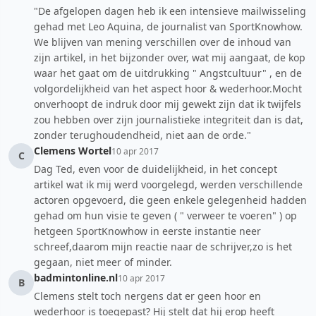
"De afgelopen dagen heb ik een intensieve mailwisseling
gehad met Leo Aquina, de journalist van SportKnowhow.
We blijven van mening verschillen over de inhoud van
zijn artikel, in het bijzonder over, wat mij aangaat, de kop
waar het gaat om de uitdrukking " Angstcultuur" , en de
volgordelijkheid van het aspect hoor & wederhoor.Mocht
onverhoopt de indruk door mij gewekt zijn dat ik twijfels
zou hebben over zijn journalistieke integriteit dan is dat,
zonder terughoudendheid, niet aan de orde."
Clemens Wortel
10 apr 2017
C
Dag Ted, even voor de duidelijkheid, in het concept
artikel wat ik mij werd voorgelegd, werden verschillende
actoren opgevoerd, die geen enkele gelegenheid hadden
gehad om hun visie te geven ( " verweer te voeren" ) op
hetgeen SportKnowhow in eerste instantie neer
schreef,daarom mijn reactie naar de schrijver,zo is het
gegaan, niet meer of minder.
badmintonline.nl
10 apr 2017
B
Clemens stelt toch nergens dat er geen hoor en
wederhoor is toegepast? Hij stelt dat hij erop heeft