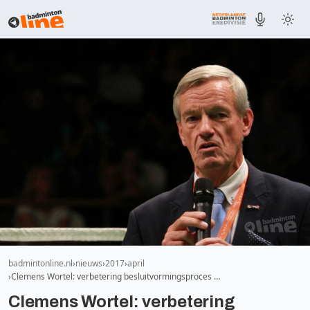
badmintonline.nl
nieuws
2017
april
Clemens Wortel: verbetering besluitvormingsproces …
Clemens Wortel: verbetering