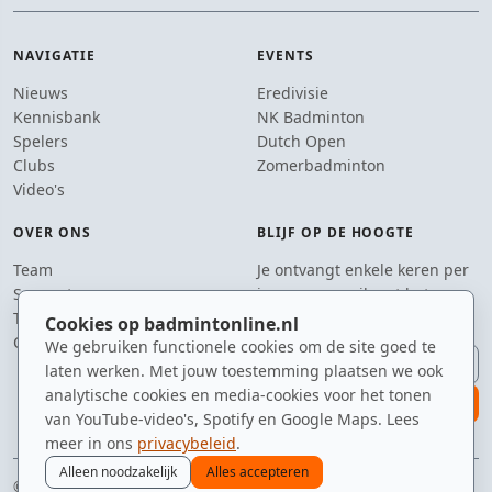
NAVIGATIE
EVENTS
Nieuws
Eredivisie
Kennisbank
NK Badminton
Spelers
Dutch Open
Clubs
Zomerbadminton
Video's
OVER ONS
BLIJF OP DE HOOGTE
Team
Je ontvangt enkele keren per
Supporters
jaar een e-mail met het
Tip de redactie
laatste badmintonnieuws.
Cookies op badmintonline.nl
Contact
We gebruiken functionele cookies om de site goed te
E-mailadres
laten werken. Met jouw toestemming plaatsen we ook
analytische cookies en media-cookies voor het tonen
aanmelden
van YouTube-video's, Spotify en Google Maps. Lees
meer in ons
privacybeleid
.
Alleen noodzakelijk
Alles accepteren
© 2010–2026 badmintonline.nl · gemaakt met een nét te enthousiaste