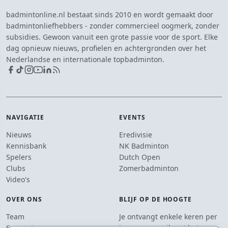
badmintonline.nl bestaat sinds 2010 en wordt gemaakt door
badmintonliefhebbers - zonder commercieel oogmerk, zonder
subsidies. Gewoon vanuit een grote passie voor de sport. Elke
dag opnieuw nieuws, profielen en achtergronden over het
Nederlandse en internationale topbadminton.
NAVIGATIE
EVENTS
Nieuws
Eredivisie
Kennisbank
NK Badminton
Spelers
Dutch Open
Clubs
Zomerbadminton
Video's
OVER ONS
BLIJF OP DE HOOGTE
Team
Je ontvangt enkele keren per
Supporters
jaar een e-mail met het