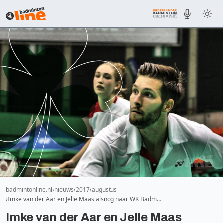
badmintonline.nl
nieuws
2017
augustus
Imke van der Aar en Jelle Maas alsnog naar WK Badm…
Imke van der Aar en Jelle Maas