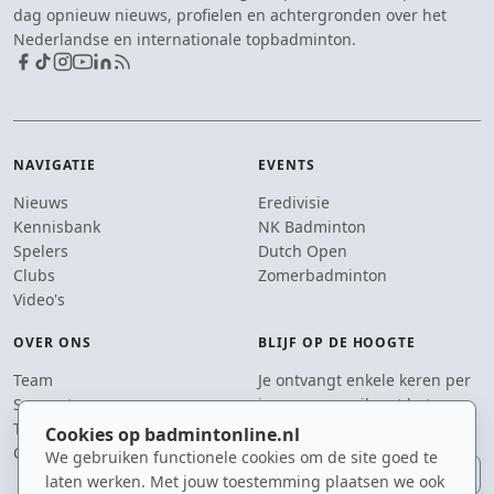
dag opnieuw nieuws, profielen en achtergronden over het
Nederlandse en internationale topbadminton.
NAVIGATIE
EVENTS
Nieuws
Eredivisie
Kennisbank
NK Badminton
Spelers
Dutch Open
Clubs
Zomerbadminton
Video's
OVER ONS
BLIJF OP DE HOOGTE
Team
Je ontvangt enkele keren per
Supporters
jaar een e-mail met het
Tip de redactie
laatste badmintonnieuws.
Cookies op badmintonline.nl
Contact
We gebruiken functionele cookies om de site goed te
E-mailadres
laten werken. Met jouw toestemming plaatsen we ook