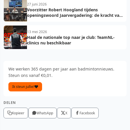
27 juni 2026
Voorzitter Robert Hoogland tijdens
openingswoord Jaarvergadering: de kracht van
vooruit
13 mei 2026
Haal de nationale top naar je club: TeamNL-
clinics nu beschikbaar
We werken 365 dagen per jaar aan badmintonnieuws.
Steun ons vanaf €0,01.
Ik steun jullie!
DELEN
Kopieer
WhatsApp
X
Facebook