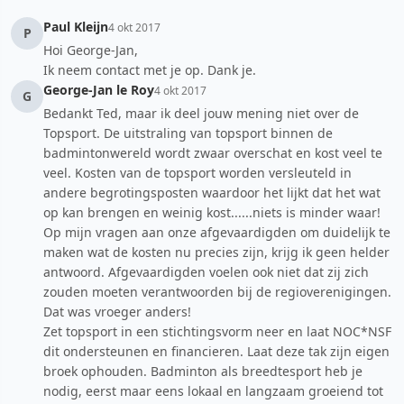
Paul Kleijn
4 okt 2017
P
Hoi George-Jan,
Ik neem contact met je op. Dank je.
George-Jan le Roy
4 okt 2017
G
Bedankt Ted, maar ik deel jouw mening niet over de
Topsport. De uitstraling van topsport binnen de
badmintonwereld wordt zwaar overschat en kost veel te
veel. Kosten van de topsport worden versleuteld in
andere begrotingsposten waardoor het lijkt dat het wat
op kan brengen en weinig kost......niets is minder waar!
Op mijn vragen aan onze afgevaardigden om duidelijk te
maken wat de kosten nu precies zijn, krijg ik geen helder
antwoord. Afgevaardigden voelen ook niet dat zij zich
zouden moeten verantwoorden bij de regioverenigingen.
Dat was vroeger anders!
Zet topsport in een stichtingsvorm neer en laat NOC*NSF
dit ondersteunen en financieren. Laat deze tak zijn eigen
broek ophouden. Badminton als breedtesport heb je
nodig, eerst maar eens lokaal en langzaam groeiend tot