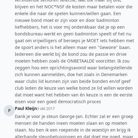
blijven en het NOC*NSF de kosten maar betalen voor die
enkele die naar de spelen kunnen/willen gaan. Een
nieuwe bond moet er zijn voor en door badminton
liefhebbers, het is voor mij ondenkbaar dat je op een
bondsbureau werkt en geen badminton speelt of het nu
gaat om vrijwilligers of beroeps je MOET iets hebben met
de spoirt anders is het alleen maar een "Gewone" baan.
Iedereen die werkt bij de bond zou de passie en drive
moeten hebben zoals de ONBETAALDE voorzitter. Ik zou
zeggen hou een oprichtingsavond waar belangstellende
zich kunnen aanmelden, doe het zoals in Denemarken
waar clubs lid kunnen zijn van beide bonden en/of geef
club leden de keuze van welke bond ze lid willen worden
dat moet want het hebben van én keuze is een de eerste
eisen voor een goed democratisch proces
Paul Kleijn
3 okt 2017
P
Dank je voor je steun George-Jan. Echter zal er een groep
mensen de handen ineen moeten slaan en op moeten
staan. Nu ben ik een roepende in de woestijn en krijg ik
allerhande steunbetuigingen en dat doet me goed, maar