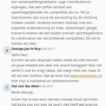
een samenwerkingsverband. Lage contributies en
bijdrages, met een zelfde aanbod aan
speelmogelijkheden en competities als nu. Wil je
doorstromen dan zul je de aansluiting bij de stichting
moeten zoeken. Anderen kunnen volstaan met een
beperkte ondersteuning en hulp. Opleidingen (jeugd,
trainers) moeten we wel bieden evenals sportbegeleiders
en combinaties van verschillende competities. Dit om te
starten als idee.
George-Jan le Roy
4 okt 2017
G
Hallo Paul,
Kunnen we een afspraak maken zodat we met mensen
uit jouw netwerk een keer een avond beleggen? Mijn net
werkt is oud en (nog) lokaal, dat voegt niets toe, maar ik
wil me wel inzetten. kijk op onze site (
www.spotvogels.nl
)
voor mijn e-mailadres en telefoonnummer.
Ted van der Meer
4 okt 2017
T
Beste George,
Ik ben het ermee eens dat een nieuwe bond oprichten
het beste zou zijn voor de sport. Het heeft wel enorme