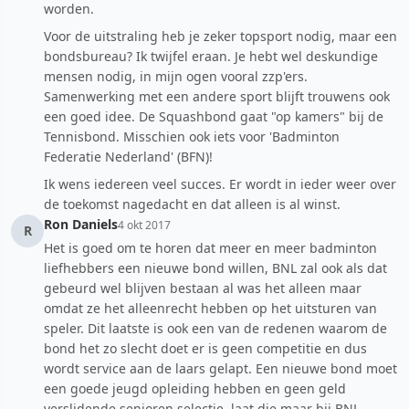
worden.
Voor de uitstraling heb je zeker topsport nodig, maar een
bondsbureau? Ik twijfel eraan. Je hebt wel deskundige
mensen nodig, in mijn ogen vooral zzp'ers.
Samenwerking met een andere sport blijft trouwens ook
een goed idee. De Squashbond gaat "op kamers" bij de
Tennisbond. Misschien ook iets voor 'Badminton
Federatie Nederland' (BFN)!
Ik wens iedereen veel succes. Er wordt in ieder weer over
de toekomst nagedacht en dat alleen is al winst.
Ron Daniels
4 okt 2017
R
Het is goed om te horen dat meer en meer badminton
liefhebbers een nieuwe bond willen, BNL zal ook als dat
gebeurd wel blijven bestaan al was het alleen maar
omdat ze het alleenrecht hebben op het uitsturen van
speler. Dit laatste is ook een van de redenen waarom de
bond het zo slecht doet er is geen competitie en dus
wordt service aan de laars gelapt. Een nieuwe bond moet
een goede jeugd opleiding hebben en geen geld
verslidende senioren selectie, laat die maar bij BNL