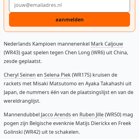
E-mailadres
aanmelden
Nederlands Kampioen mannenenkel
Mark Caljouw
(WR43) gaat spelen tegen Chen Long (WR6) uit China,
zesde geplaatst.
Cheryl Seinen
en
Selena Piek
(WR175) kruisen de
rackets met Misaki Matsutomo en Ayaka Takahashi uit
Japan, de nummers één van de plaatsingslijst en van de
wereldranglijst.
Mannendubbel
Jacco Arends
en
Ruben Jille
(WR50) mag
pogen zijn Belgische evenknie Matijs Dierickx en Freek
Golinski (WR42) uit te schakelen.