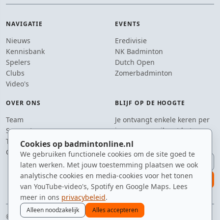
NAVIGATIE
EVENTS
Nieuws
Eredivisie
Kennisbank
NK Badminton
Spelers
Dutch Open
Clubs
Zomerbadminton
Video's
OVER ONS
BLIJF OP DE HOOGTE
Team
Je ontvangt enkele keren per
Supporters
jaar een e-mail met het
Tip de redactie
laatste badmintonnieuws.
Cookies op badmintonline.nl
Contact
We gebruiken functionele cookies om de site goed te
E-mailadres
laten werken. Met jouw toestemming plaatsen we ook
analytische cookies en media-cookies voor het tonen
aanmelden
van YouTube-video's, Spotify en Google Maps. Lees
meer in ons
privacybeleid
.
Alleen noodzakelijk
Alles accepteren
© 2010–2026 badmintonline.nl · gebrouwen in Brabant, geserveerd op het