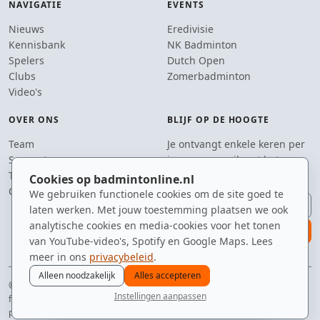
NAVIGATIE
EVENTS
Nieuws
Eredivisie
Kennisbank
NK Badminton
Spelers
Dutch Open
Clubs
Zomerbadminton
Video's
OVER ONS
BLIJF OP DE HOOGTE
Team
Je ontvangt enkele keren per
Supporters
jaar een e-mail met het
Tip de redactie
laatste badmintonnieuws.
Cookies op badmintonline.nl
Contact
We gebruiken functionele cookies om de site goed te
E-mailadres
laten werken. Met jouw toestemming plaatsen we ook
analytische cookies en media-cookies voor het tonen
aanmelden
van YouTube-video's, Spotify en Google Maps. Lees
meer in ons
privacybeleid
.
Alleen noodzakelijk
Alles accepteren
© 2010–2026 badmintonline.nl · gemaakt met een nét te enthousiaste
Instellingen aanpassen
forehand
nieuws
spelers
ranglijst
zomer
menu
privacy
disclaimer
versie
cookies