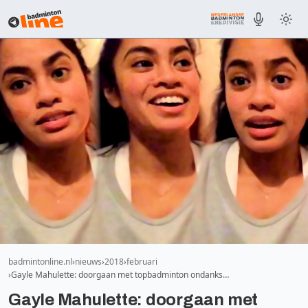
badmintonline.nl
nieuws
2018
februari
Gayle Mahulette: doorgaan met topbadminton ondanks…
Gayle Mahulette: doorgaan met