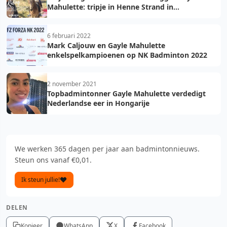
Mahulette: tripje in Henne Strand in
Denemarken!
6 februari 2022
Mark Caljouw en Gayle Mahulette
enkelspelkampioenen op NK Badminton 2022
2 november 2021
Topbadmintonner Gayle Mahulette verdedigt
Nederlandse eer in Hongarije
We werken 365 dagen per jaar aan badmintonnieuws.
Steun ons vanaf €0,01.
Ik steun jullie!
DELEN
Kopieer
WhatsApp
X
Facebook