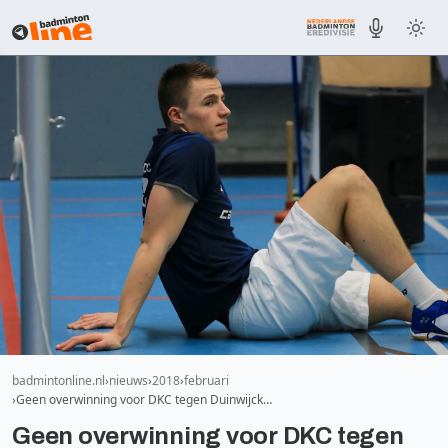
badmintonline.nl
nieuws
2018
februari
Geen overwinning voor DKC tegen Duinwijck…
Geen overwinning voor DKC tegen