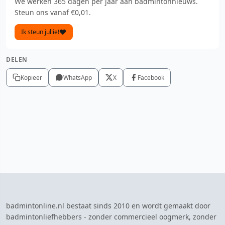
We werken 365 dagen per jaar aan badmintonnieuws.
Steun ons vanaf €0,01.
Ik steun jullie!
DELEN
Kopieer
WhatsApp
X
Facebook
badmintonline.nl bestaat sinds 2010 en wordt gemaakt door
badmintonliefhebbers - zonder commercieel oogmerk, zonder