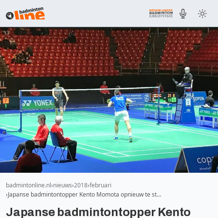
badmintonline.nl
nieuws
2018
februari
Japanse badmintontopper Kento Momota opnieuw te st…
Japanse badmintontopper Kento