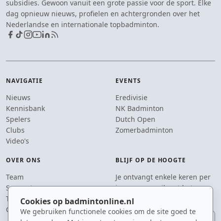
subsidies. Gewoon vanuit een grote passie voor de sport. Elke
dag opnieuw nieuws, profielen en achtergronden over het
Nederlandse en internationale topbadminton.
NAVIGATIE
EVENTS
Nieuws
Eredivisie
Kennisbank
NK Badminton
Spelers
Dutch Open
Clubs
Zomerbadminton
Video's
OVER ONS
BLIJF OP DE HOOGTE
Team
Je ontvangt enkele keren per
Supporters
jaar een e-mail met het
Tip de redactie
laatste badmintonnieuws.
Cookies op badmintonline.nl
Contact
We gebruiken functionele cookies om de site goed te
E-mailadres