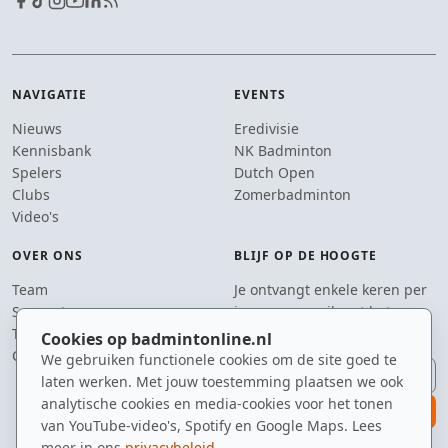
NAVIGATIE
EVENTS
Nieuws
Eredivisie
Kennisbank
NK Badminton
Spelers
Dutch Open
Clubs
Zomerbadminton
Video's
OVER ONS
BLIJF OP DE HOOGTE
Team
Je ontvangt enkele keren per
Supporters
jaar een e-mail met het
Tip de redactie
laatste badmintonnieuws.
Cookies op badmintonline.nl
Contact
We gebruiken functionele cookies om de site goed te
E-mailadres
laten werken. Met jouw toestemming plaatsen we ook
analytische cookies en media-cookies voor het tonen
aanmelden
van YouTube-video's, Spotify en Google Maps. Lees
meer in ons
privacybeleid
.