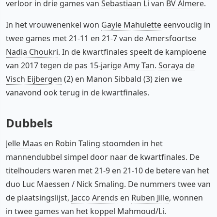
verloor in drie games van
Sebastiaan Li
van
BV Almere
.
In het vrouwenenkel won
Gayle Mahulette
eenvoudig in
twee games met 21-11 en 21-7 van de Amersfoortse
Nadia Choukri
. In de kwartfinales speelt de kampioene
van 2017 tegen de pas 15-jarige
Amy Tan
.
Soraya de
Visch Eijbergen
(2) en Manon Sibbald (3) zien we
vanavond ook terug in de kwartfinales.
Dubbels
Jelle Maas
en Robin Taling stoomden in het
mannendubbel simpel door naar de kwartfinales. De
titelhouders waren met 21-9 en 21-10 de betere van het
duo Luc Maessen / Nick Smaling. De nummers twee van
de plaatsingslijst,
Jacco Arends
en
Ruben Jille
, wonnen
in twee games van het koppel Mahmoud/Li.