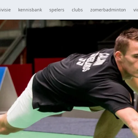
ivisie
kennisbank
spelers
clubs
zomerbadminton
vi