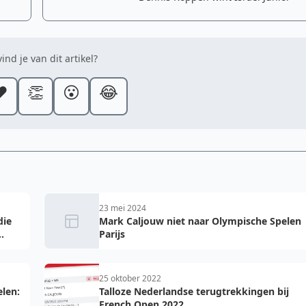
ind je van dit artikel?
️
👏
😮
😂
23 mei 2024
die
Mark Caljouw niet naar Olympische Spelen
.
Parijs
25 oktober 2022
len:
Talloze Nederlandse terugtrekkingen bij
French Open 2022