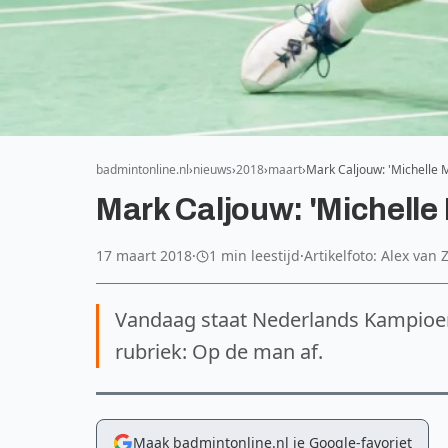
badmintonline.nl
nieuws
2018
maart
Mark Caljouw: 'Michelle M
Mark Caljouw: 'Michelle 
17 maart 2018
·
1 min leestijd
·
Artikelfoto: Alex van
Vandaag staat Nederlands Kampioe
rubriek: Op de man af.
Maak badmintonline.nl je Google-favoriet