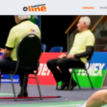
nieuws
ered