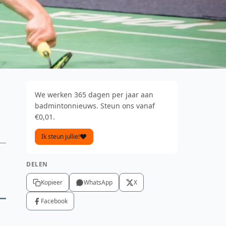
We werken 365 dagen per jaar aan
badmintonnieuws. Steun ons vanaf
€0,01.
Ik steun jullie!
DELEN
Kopieer
WhatsApp
X
Facebook