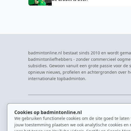
badmintonline.nl bestaat sinds 2010 en wordt gema
badmintonliefhebbers - zonder commercieel oogme
subsidies. Gewoon vanuit een grote passie voor de s
opnieuw nieuws, profielen en achtergronden over 
internationale topbadminton.
NAVIGATIE
EVENTS
Cookies op badmintonline.nl
Nieuws
Eredivisie
We gebruiken functionele cookies om de site goed te laten
Kennisbank
NK Badmin
jouw toestemming plaatsen we ook analytische cookies en 
Spelers
Dutch Ope