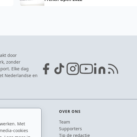
akt door
rk, zonder
port. Elke dag
het Nederlandse en
OVER ONS
Team
 werken. Met
ton
Supporters
media-cookies
n
Tip de redactie