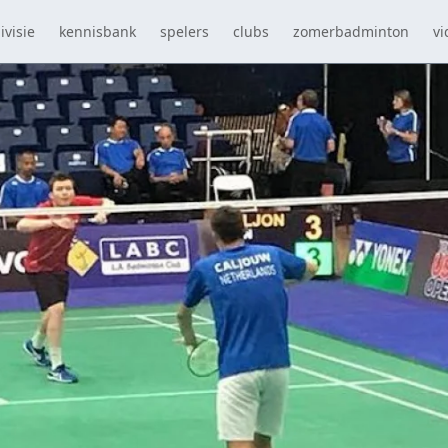
ivisie
kennisbank
spelers
clubs
zomerbadminton
vi