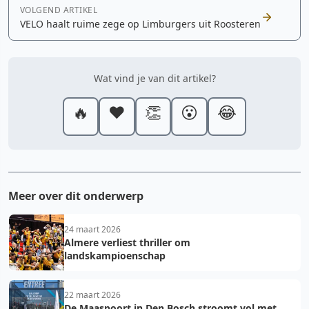
VOLGEND ARTIKEL
VELO haalt ruime zege op Limburgers uit Roosteren
Wat vind je van dit artikel?
🔥
❤️
👏
😮
😂
Meer over dit onderwerp
24 maart 2026
Almere verliest thriller om
landskampioenschap
22 maart 2026
De Maaspoort in Den Bosch stroomt vol met