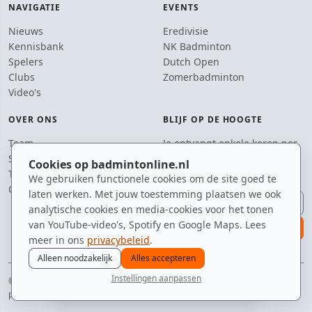
NAVIGATIE
EVENTS
Nieuws
Eredivisie
Kennisbank
NK Badminton
Spelers
Dutch Open
Clubs
Zomerbadminton
Video's
OVER ONS
BLIJF OP DE HOOGTE
Team
Je ontvangt enkele keren per
Supporters
jaar een e-mail met het
Cookies op badmintonline.nl
Tip de redactie
laatste badmintonnieuws.
We gebruiken functionele cookies om de site goed te
Contact
laten werken. Met jouw toestemming plaatsen we ook
E-mailadres
analytische cookies en media-cookies voor het tonen
van YouTube-video's, Spotify en Google Maps. Lees
aanmelden
meer in ons
privacybeleid
.
Alleen noodzakelijk
Alles accepteren
Instellingen aanpassen
© 2010–2026 badmintonline.nl · gemaakt met een backhand smash
nieuws
spelers
ranglijst
zomer
menu
privacy
disclaimer
versie
cookies