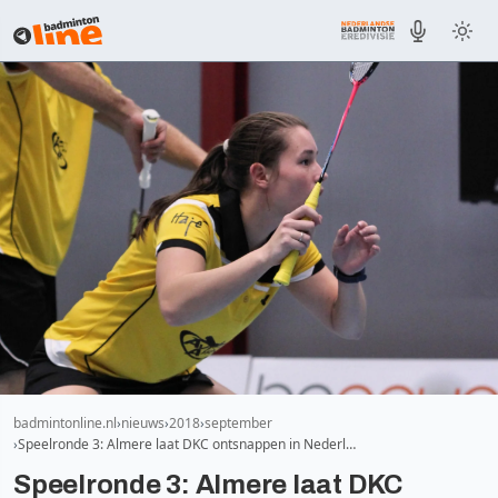
badmintonline.nl
nieuws
2018
september
Speelronde 3: Almere laat DKC ontsnappen in Nederl…
Speelronde 3: Almere laat DKC