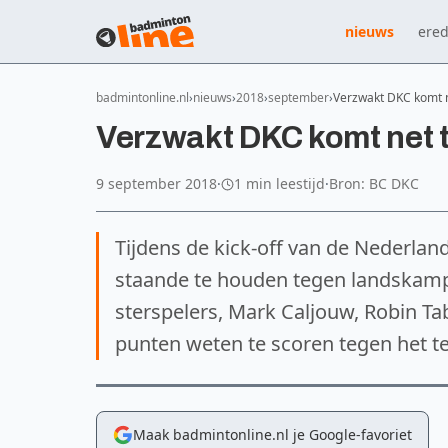
nieuws
ered
badmintonline.nl
nieuws
2018
september
Verzwakt DKC komt n
Verzwakt DKC komt net 
9 september 2018
·
1 min leestijd
·
Bron: BC DKC
Tijdens de kick-off van de Nederlan
staande te houden tegen landskamp
sterspelers, Mark Caljouw, Robin Ta
punten weten te scoren tegen het t
Maak badmintonline.nl je Google-favoriet