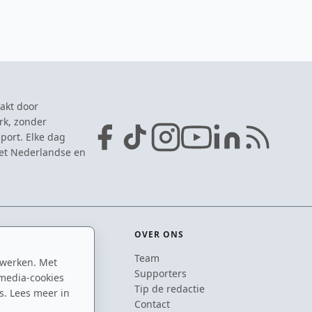
akt door
rk, zonder
port. Elke dag
het Nederlandse en
OVER ONS
Team
 werken. Met
ton
Supporters
media-cookies
n
Tip de redactie
s. Lees meer in
inton
Contact