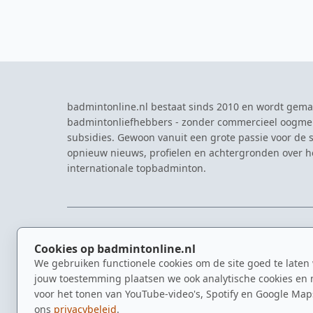
badmintonline.nl bestaat sinds 2010 en wordt gema
badmintonliefhebbers - zonder commercieel oogme
subsidies. Gewoon vanuit een grote passie voor de s
opnieuw nieuws, profielen en achtergronden over 
internationale topbadminton.
NAVIGATIE
EVENTS
Cookies op badmintonline.nl
Nieuws
Eredivisie
We gebruiken functionele cookies om de site goed te laten
Kennisbank
NK Badmin
jouw toestemming plaatsen we ook analytische cookies en 
Spelers
Dutch Ope
voor het tonen van YouTube-video's, Spotify en Google Map
Clubs
Zomerbadm
ons
privacybeleid
.