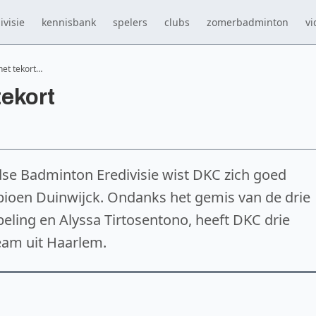
ivisie
kennisbank
spelers
clubs
zomerbadminton
vi
et tekort…
tekort
dse Badminton Eredivisie wist DKC zich goed
ioen Duinwijck. Ondanks het gemis van de drie
beling en Alyssa Tirtosentono, heeft DKC drie
eam uit Haarlem.