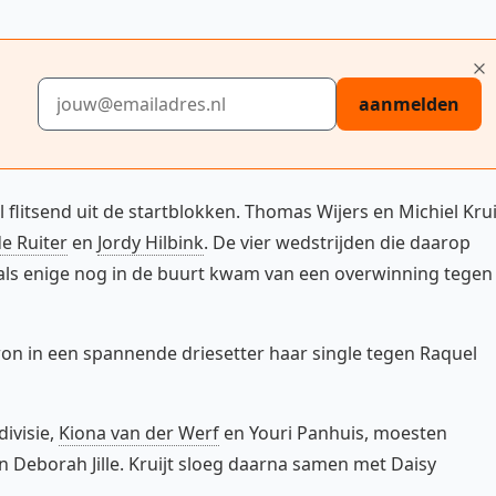
E-mailadres
aanmelden
litsend uit de startblokken. Thomas Wijers en Michiel Krui
de Ruiter
en
Jordy Hilbink
. De vier wedstrijden die daarop
 als enige nog in de buurt kwam van een overwinning tegen
j won in een spannende driesetter haar single tegen Raquel
ivisie,
Kiona van der Werf
en Youri Panhuis, moesten
 Deborah Jille. Kruijt sloeg daarna samen met Daisy