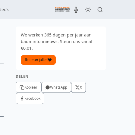
deo's
We werken 365 dagen per jaar aan
badmintonnieuws. Steun ons vanaf
€0,01.
Ik steun jullie!
DELEN
Kopieer
WhatsApp
X
Facebook