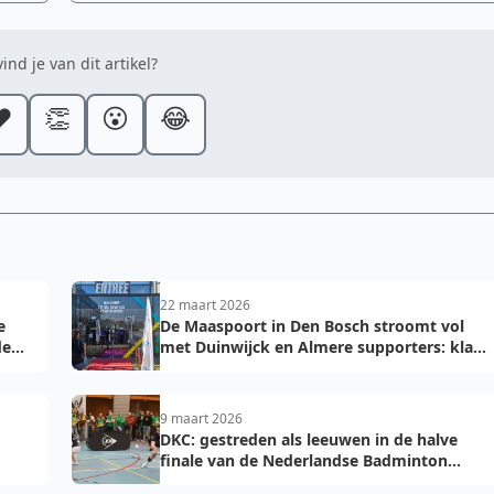
ind je van dit artikel?
️
👏
😮
😂
22 maart 2026
e
De Maaspoort in Den Bosch stroomt vol
de
met Duinwijck en Almere supporters: klaar
voor de finale!
9 maart 2026
DKC: gestreden als leeuwen in de halve
finale van de Nederlandse Badminton
Eredivisie