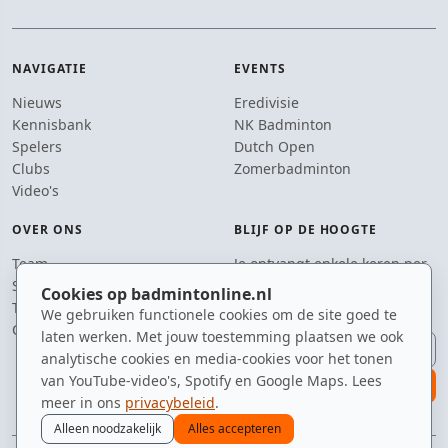
NAVIGATIE
EVENTS
Nieuws
Eredivisie
Kennisbank
NK Badminton
Spelers
Dutch Open
Clubs
Zomerbadminton
Video's
OVER ONS
BLIJF OP DE HOOGTE
Team
Je ontvangt enkele keren per
Supporters
jaar een e-mail met het
Cookies op badmintonline.nl
Tip de redactie
laatste badmintonnieuws.
We gebruiken functionele cookies om de site goed te
Contact
laten werken. Met jouw toestemming plaatsen we ook
E-mailadres
analytische cookies en media-cookies voor het tonen
van YouTube-video's, Spotify en Google Maps. Lees
aanmelden
meer in ons
privacybeleid
.
Alleen noodzakelijk
Alles accepteren