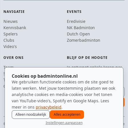
NAVIGATIE
EVENTS
Nieuws
Eredivisie
Kennisbank
NK Badminton
Spelers
Dutch Open
Clubs
Zomerbadminton
Video's
OVER ONS
BLIJF OP DE HOOGTE
Team
Je ontvangt enkele keren per
Supporters
jaar een e-mail met het
Cookies op badmintonline.nl
Tip de redactie
laatste badmintonnieuws.
We gebruiken functionele cookies om de site goed te
Contact
laten werken. Met jouw toestemming plaatsen we ook
E-mailadres
analytische cookies en media-cookies voor het tonen
van YouTube-video's, Spotify en Google Maps. Lees
aanmelden
meer in ons
privacybeleid
.
Alleen noodzakelijk
Alles accepteren
Instellingen aanpassen
© 2010–2026 badmintonline.nl · jouw dagelijkse dosis badminton-adrenaline
nieuws
spelers
ranglijst
zomer
menu