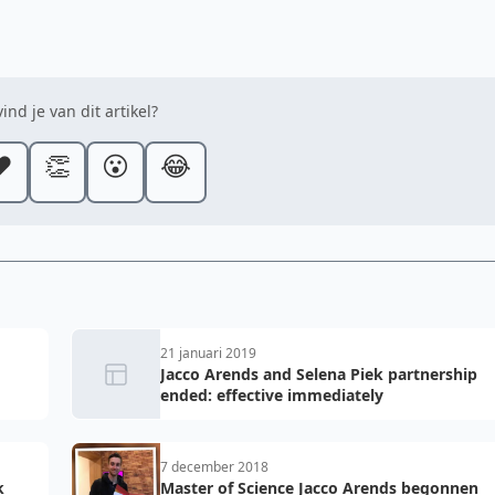
ind je van dit artikel?
️
👏
😮
😂
21 januari 2019
Jacco Arends and Selena Piek partnership
ended: effective immediately
7 december 2018
k
Master of Science Jacco Arends begonnen