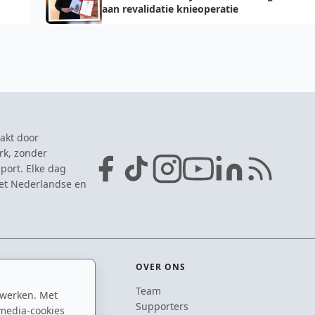
aan revalidatie knieoperatie
akt door
rk, zonder
port. Elke dag
het Nederlandse en
OVER ONS
Team
 werken. Met
ton
Supporters
media-cookies