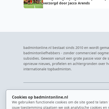
verzorgd door Jacco Arends
badmintonline.nl bestaat sinds 2010 en wordt gema
badmintonliefhebbers - zonder commercieel oogme
subsidies. Gewoon vanuit een grote passie voor de s
opnieuw nieuws, profielen en achtergronden over 
internationale topbadminton.
NAVIGATIE
EVENTS
Cookies op badmintonline.nl
Nieuws
Eredivisie
We gebruiken functionele cookies om de site goed te laten
Kennisbank
NK Badmin
jouw toestemming plaatsen we ook analytische cookies en 