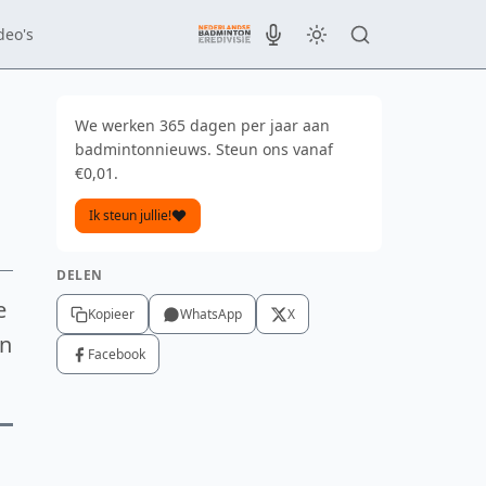
deo's
We werken 365 dagen per jaar aan
badmintonnieuws. Steun ons vanaf
€0,01.
Ik steun jullie!
DELEN
e
Kopieer
WhatsApp
X
en
Facebook