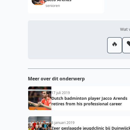
senioren
Wat v
🔥
❤
Meer over dit onderwerp
17 juli 2019
Dutch badminton player Jacco Arends
retires from his professional career
6 januari 2019
Zeer geslaagde jeugdclinic bij Duinwijc