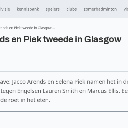
ivisie
kennisbank
spelers
clubs
zomerbadminton
vi
ends en Piek tweede in Glasgow …
s en Piek tweede in Glasgow
ve: Jacco Arends en Selena Piek namen het in d
 tegen Engelsen Lauren Smith en Marcus Ellis. E
e roet in het eten.