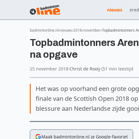
nieuws
ered
badmintonline.nl
nieuws
2018
november
Topbadmintonners Ar
Topbadmintonners Arend
na opgave
25 november 2018
·
Christ de Rooij
·
1 min leestijd
Het was op voorhand een grote opga
finale van de Scottish Open 2018 op
blessure aan Nederlandse zijde gooid
Maak badmintonline.nl je Google-favoriet