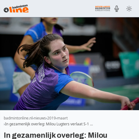
badmintonline.nl
nieuws
2019
maart
In gezamenlijk overleg: Milou Lugters verlaat S-1 …
In gezamenlijk overleg: Milou