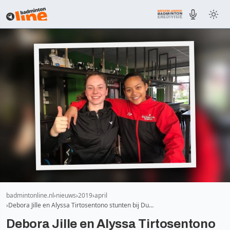
badmintonline.nl
nieuws
2019
april
Debora Jille en Alyssa Tirtosentono stunten bij Du…
Debora Jille en Alyssa Tirtosentono