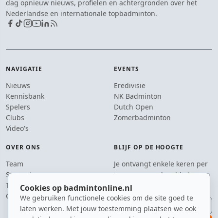
dag opnieuw nieuws, profielen en achtergronden over het
Nederlandse en internationale topbadminton.
NAVIGATIE
EVENTS
Nieuws
Eredivisie
Kennisbank
NK Badminton
Spelers
Dutch Open
Clubs
Zomerbadminton
Video's
OVER ONS
BLIJF OP DE HOOGTE
Team
Je ontvangt enkele keren per
Supporters
jaar een e-mail met het
Tip de redactie
laatste badmintonnieuws.
Cookies op badmintonline.nl
Contact
We gebruiken functionele cookies om de site goed te
E-mailadres
laten werken. Met jouw toestemming plaatsen we ook