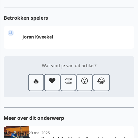
Betrokken spelers
Joran Kweekel
Wat vind je van dit artikel?
🔥
❤️
👏
😮
😂
Meer over dit onderwerp
29 mei 2025