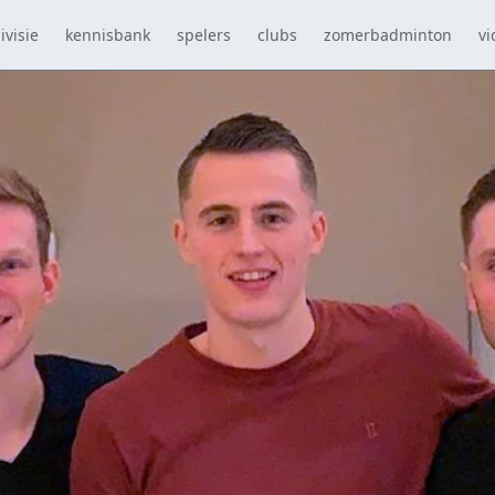
ivisie
kennisbank
spelers
clubs
zomerbadminton
vi