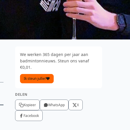
We werken 365 dagen per jaar aan
badmintonnieuws. Steun ons vanaf
€0,01.
Ik steun jullie!
DELEN
Kopieer
WhatsApp
X
Facebook