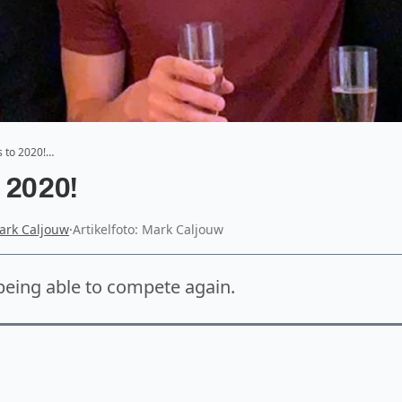
s to 2020!…
 2020!
ark Caljouw
·
Artikelfoto: Mark Caljouw
being able to compete again.