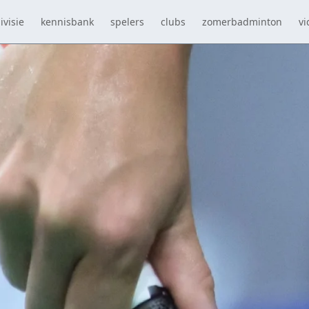
ivisie
kennisbank
spelers
clubs
zomerbadminton
vi