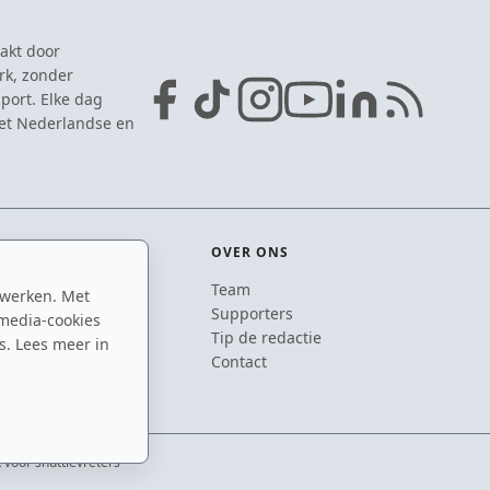
akt door
rk, zonder
port. Elke dag
het Nederlandse en
OVER ONS
Team
 werken. Met
ton
Supporters
media-cookies
n
Tip de redactie
s. Lees meer in
inton
Contact
 voor shuttlevreters