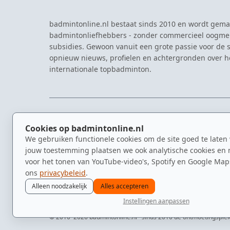
badmintonline.nl bestaat sinds 2010 en wordt gema
badmintonliefhebbers - zonder commercieel oogme
subsidies. Gewoon vanuit een grote passie voor de s
opnieuw nieuws, profielen en achtergronden over 
internationale topbadminton.
NAVIGATIE
EVENTS
Cookies op badmintonline.nl
Nieuws
Eredivisie
We gebruiken functionele cookies om de site goed te laten
Kennisbank
NK Badmin
jouw toestemming plaatsen we ook analytische cookies en 
Spelers
Dutch Ope
voor het tonen van YouTube-video's, Spotify en Google Map
Clubs
Zomerbadm
ons
privacybeleid
.
Video's
Alleen noodzakelijk
Alles accepteren
Instellingen aanpassen
© 2010–2026 badmintonline.nl · sinds 2010 dé ontmoetingsplek