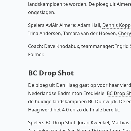
landskampioen te worden. De ploeg uit Almere
ongeslagen.
Spelers AviAir Almere: Adam Hall,
Dennis Kop
Irina Andersen, Tamara van der Hoeven,
Chery
Coach: Dave Khodabux, teammanager: Ingrid S
Folmer.
BC Drop Shot
De ploeg uit Den Haag gaat op voor haar vierde
Nederlandse Badminton Eredivisie.
BC Drop S
de huidige landskampioen
BC Duinwijck
. De e
Haag werd het 4-0 en zo de finale bereikt.
Spelers BC Drop Shot:
Joran Kweekel
, Mathias
Aar
,
Imke van der Aar
,
Alyssa Tirtosentono
, Ch