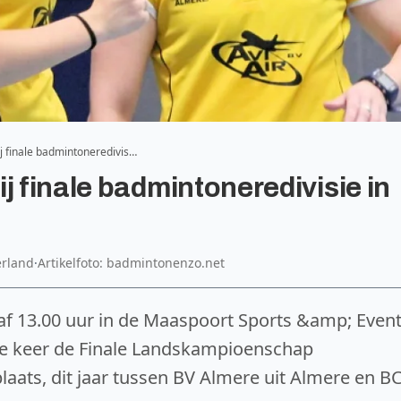
j finale badmintoneredivis…
j finale badmintoneredivisie in
rland
·
Artikelfoto: badmintonenzo.net
af 13.00 uur in de Maaspoort Sports &amp; Even
de keer de Finale Landskampioenschap
aats, dit jaar tussen BV Almere uit Almere en B