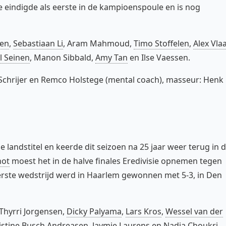
 eindigde als eerste in de kampioenspoule en is nog
pen
,
Sebastiaan Li
, Aram Mahmoud,
Timo Stoffelen
,
Alex Vlaa
l Seinen
, Manon Sibbald,
Amy Tan
en Ilse Vaessen.
chrijer en Remco Holstege (mental coach), masseur: Henk
 landstitel en keerde dit seizoen na 25 jaar weer terug in 
hot
moest het in de halve finales Eredivisie opnemen tegen
erste wedstrijd werd in Haarlem gewonnen met 5-3, in Den
 Thyrri Jorgensen,
Dicky Palyama
,
Lars Kros
,
Wessel van der
ristine Busch Andreasen.
Jaymie Laurens
en
Nadia Choukri
.