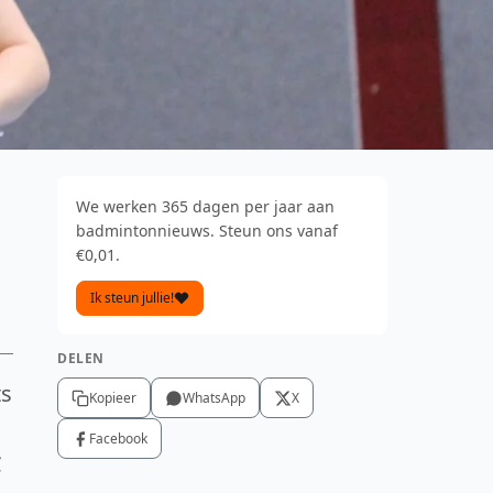
We werken 365 dagen per jaar aan
badmintonnieuws. Steun ons vanaf
€0,01.
Ik steun jullie!
DELEN
ts
Kopieer
WhatsApp
X
Facebook
C