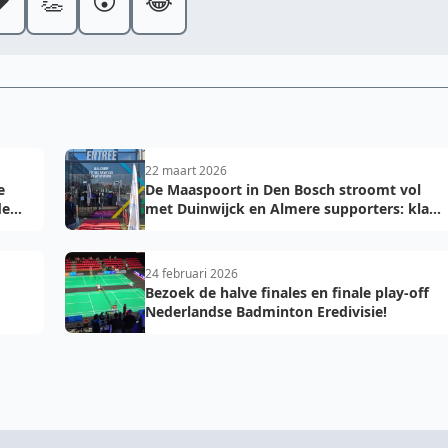
️
👏
😮
😂
22 maart 2026
e
De Maaspoort in Den Bosch stroomt vol
de
met Duinwijck en Almere supporters: klaar
voor de finale!
24 februari 2026
Bezoek de halve finales en finale play-off
Nederlandse Badminton Eredivisie!