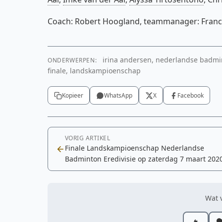
Coach: Robert Hoogland, teammanager: Francien
irina andersen, nederlandse badmint
ONDERWERPEN:
finale, landskampioenschap
Kopieer
WhatsApp
X
Facebook
VORIG ARTIKEL
Finale Landskampioenschap Nederlandse
Badminton Eredivisie op zaterdag 7 maart 2020
de Maaspoort in Den Bosch
Wat v