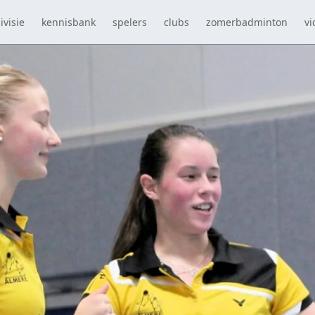
ivisie
kennisbank
spelers
clubs
zomerbadminton
vi