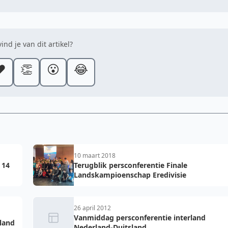
ind je van dit artikel?
️
👏
😮
😂
10 maart 2018
 14
Terugblik persconferentie Finale
Landskampioenschap Eredivisie
26 april 2012
Vanmiddag persconferentie interland
land
Nederland-Duitsland