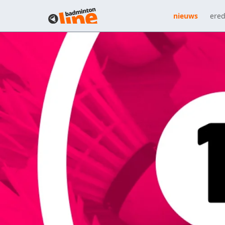
nieuws
ered