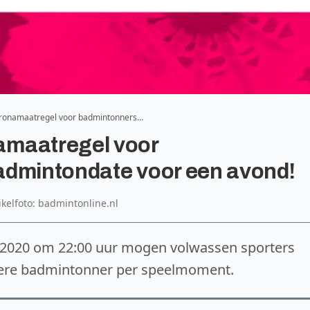
ronamaatregel voor badmintonners…
amaatregel voor
admintondate voor een avond!
ikelfoto: badmintonline.nl
020 om 22:00 uur mogen volwassen sporters
ere badmintonner per speelmoment.