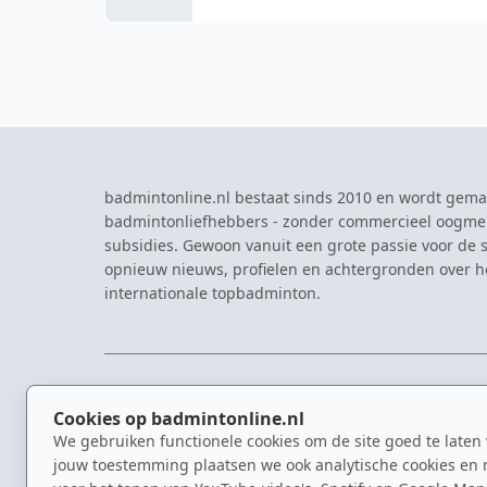
badmintonline.nl bestaat sinds 2010 en wordt gema
badmintonliefhebbers - zonder commercieel oogme
subsidies. Gewoon vanuit een grote passie voor de s
opnieuw nieuws, profielen en achtergronden over 
internationale topbadminton.
NAVIGATIE
EVENTS
Cookies op badmintonline.nl
Nieuws
Eredivisie
We gebruiken functionele cookies om de site goed te laten
Kennisbank
NK Badmin
jouw toestemming plaatsen we ook analytische cookies en 
Spelers
Dutch Ope