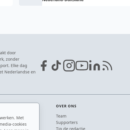
akt door
rk, zonder
port. Elke dag
het Nederlandse en
OVER ONS
Team
 werken. Met
ton
Supporters
media-cookies
n
Tip de redactie