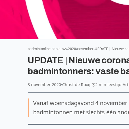
badmintonline.nl
nieuws
2020
november
UPDATE | Nieuwe co
UPDATE | Nieuwe coron
badmintonners: vaste b
3 november 2020
·
Christ de Rooij
·
2 min leestijd
·
Art
Vanaf woensdagavond 4 november 2
badmintonnen met slechts één and