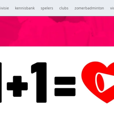
ivisie
kennisbank
spelers
clubs
zomerbadminton
vi