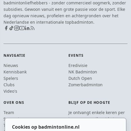
badmintonliefhebbers - zonder commercieel oogmerk, zonder
subsidies. Gewoon vanuit een grote passie voor de sport. Elke
dag opnieuw nieuws, profielen en achtergronden over het
Nederlandse en internationale topbadminton.
NAVIGATIE
EVENTS
Nieuws
Eredivisie
Kennisbank
NK Badminton
Spelers
Dutch Open
Clubs
Zomerbadminton
Video's
OVER ONS
BLIJF OP DE HOOGTE
Team
Je ontvangt enkele keren per
Supporters
jaar een e-mail met het
Tip de redactie
laatste badmintonnieuws.
Cookies op badmintonline.nl