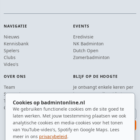
NAVIGATIE
EVENTS
Nieuws
Eredivisie
Kennisbank
NK Badminton
Spelers
Dutch Open
Clubs
Zomerbadminton
Video's
OVER ONS
BLIJF OP DE HOOGTE
Team
Je ontvangt enkele keren per
Supporters
jaar een e-mail met het
Tip de redactie
laatste badmintonnieuws.
Cookies op badmintonline.nl
Contact
We gebruiken functionele cookies om de site goed te
E-mailadres
laten werken. Met jouw toestemming plaatsen we ook
analytische cookies en media-cookies voor het tonen
aanmelden
van YouTube-video's, Spotify en Google Maps. Lees
meer in ons
privacybeleid
.